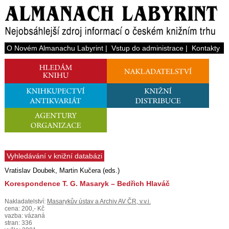
O Novém Almanachu Labyrint
|
Vstup do administrace
|
Kontakty
Vyhledávání v knižní databázi
Vratislav Doubek, Martin Kučera (eds.)
Korespondence T. G. Masaryk – Bedřich Hlaváč
Nakladatelství:
Masarykův ústav a Archiv AV ČR, v.v.i.
cena: 200,- Kč
vazba: vázaná
stran: 336