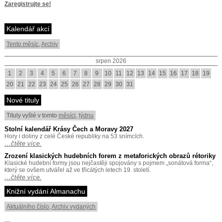
Zaregistrujte se!
Kalendář akcí
Tento měsíc
,
Archiv
srpen 2026
1
2
3
4
5
6
7
8
9
10
11
12
13
14
15
16
17
18
19
20
21
22
23
24
25
26
27
28
29
30
31
Nové tituly
Tituly vyšlé v tomto
měsíci
,
týdnu
Stolní kalendář Krásy Čech a Moravy 2027
Hory i doliny z celé České republiky na 53 snímcích.
…čtěte více.
Zrození klasických hudebních forem z metaforických obrazů rétoriky
Klasické hudební formy jsou nejčastěji spojovány s pojmem „sonátová forma“,
který se ovšem utvářel až ve třicátých letech 19. století.
…čtěte více.
Knižní vydání Almanachu
Aktuálního číslo
,
Archiv vydaných