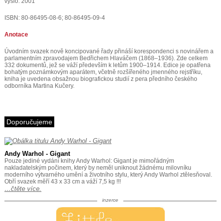
vyšlo: 2001
ISBN: 80-86495-08-6; 80-86495-09-4
Anotace
Úvodním svazek nově koncipované řady přináší korespondenci s novinářem a
parlamentním zpravodajem Bedřichem Hlaváčem (1868–1936). Zde celkem
332 dokumentů, jež se váží především k letům 1900–1914. Edice je opatřena
bohatým poznámkovým aparátem, včetně rozšířeného jmenného rejstříku,
kniha je uvedena obsažnou biografickou studií z pera předního českého
odborníka Martina Kučery.
Doporučujeme
Andy Warhol - Gigant
Pouze jediné vydání knihy Andy Warhol: Gigant je mimořádným
nakladatelským počinem, který by neměl uniknout žádnému milovníku
moderního výtvarného umění a životního stylu, který Andy Warhol ztělesňoval.
Obří svazek měří 43 x 33 cm a váží 7,5 kg !!!
…čtěte více.
inzerce