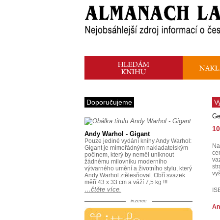
Doporučujeme
V
Ge
10
Andy Warhol - Gigant
Pouze jediné vydání knihy Andy Warhol:
Na
Gigant je mimořádným nakladatelským
ce
počinem, který by neměl uniknout
va
žádnému milovníku moderního
st
výtvarného umění a životního stylu, který
vy
Andy Warhol ztělesňoval. Obří svazek
měří 43 x 33 cm a váží 7,5 kg !!!
…čtěte více.
IS
inzerce
An