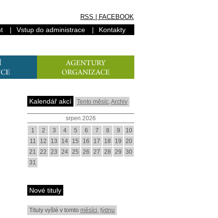
RSS
|
FACEBOOK
t
|
Vstup do administrace
|
Kontakty
Kalendář akcí
Tento měsíc
,
Archiv
srpen 2026
1
2
3
4
5
6
7
8
9
10
11
12
13
14
15
16
17
18
19
20
21
22
23
24
25
26
27
28
29
30
31
Nové tituly
Tituly vyšlé v tomto
měsíci
,
týdnu