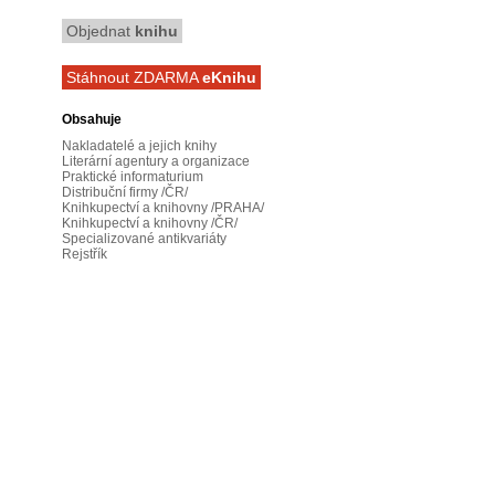
Objednat
knihu
Stáhnout ZDARMA
eKnihu
Obsahuje
Nakladatelé a jejich knihy
Literární agentury a organizace
Praktické informaturium
Distribuční firmy /ČR/
Knihkupectví a knihovny /PRAHA/
Knihkupectví a knihovny /ČR/
Specializované antikvariáty
Rejstřík