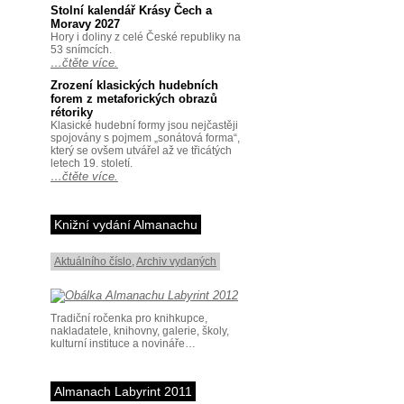
Stolní kalendář Krásy Čech a
Moravy 2027
Hory i doliny z celé České republiky na
53 snímcích.
…čtěte více.
Zrození klasických hudebních
forem z metaforických obrazů
rétoriky
Klasické hudební formy jsou nejčastěji
spojovány s pojmem „sonátová forma“,
který se ovšem utvářel až ve třicátých
letech 19. století.
…čtěte více.
Knižní vydání Almanachu
Aktuálního číslo
,
Archiv vydaných
Tradiční ročenka pro knihkupce,
nakladatele, knihovny, galerie, školy,
kulturní instituce a novináře…
Almanach Labyrint 2011