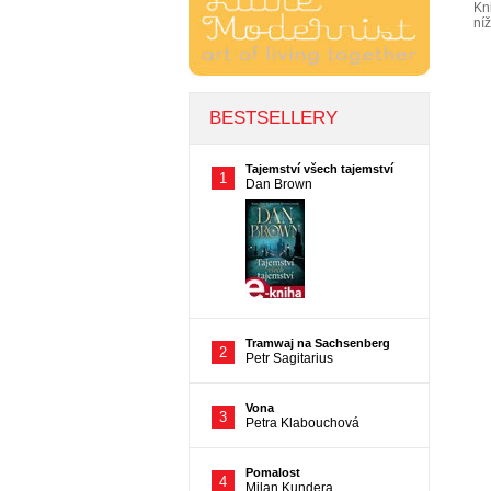
Kn
ní