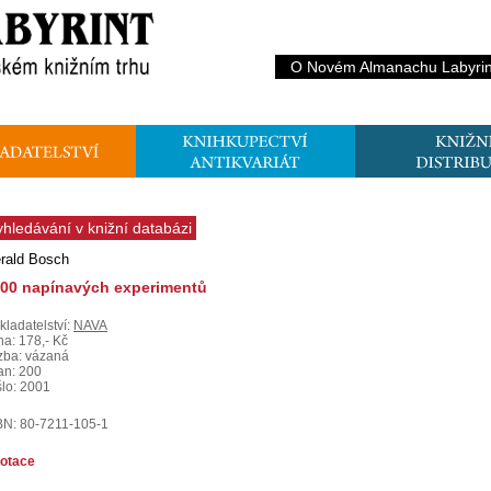
O Novém Almanachu Labyrin
yhledávání v knižní databázi
rald Bosch
00 napínavých experimentů
kladatelství:
NAVA
na: 178,- Kč
zba: vázaná
ran: 200
šlo: 2001
BN: 80-7211-105-1
otace