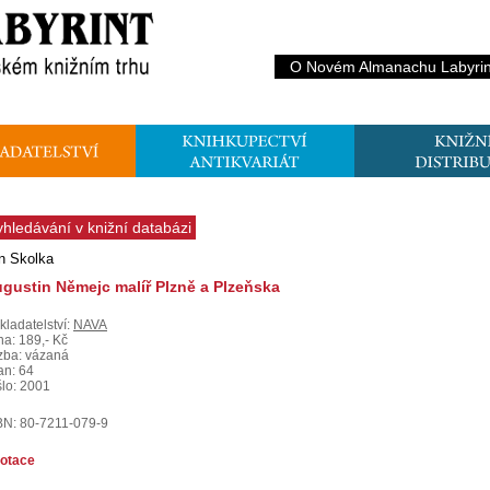
O Novém Almanachu Labyrin
yhledávání v knižní databázi
n Skolka
gustin Němejc malíř Plzně a Plzeňska
kladatelství:
NAVA
na: 189,- Kč
zba: vázaná
an: 64
šlo: 2001
BN: 80-7211-079-9
otace