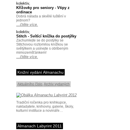
kolektiv,
Křížovky pro seniory - Vtipy z
ordinace
Dobrá nálada a skvělé luštění v
jednom?
…čtěte více.
kolektiv,
Stitch - Svítící knížka do postýlky
Zachumlejte se do postýlky se
Stitchovou roztomilou knížkou se
světýlkem a usínejte s oblíbeným
mimozemšťánkem!
…čtěte více.
Knižní vydání Almanachu
Aktuálního číslo
,
Archiv vydaných
Tradiční ročenka pro knihkupce,
nakladatele, knihovny, galerie, školy,
kulturní instituce a novináře…
Almanach Labyrint 2011