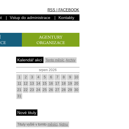
RSS
|
FACEBOOK
t
|
Vstup do administrace
|
Kontakty
Kalendář akcí
Tento měsíc
,
Archiv
srpen 2026
1
2
3
4
5
6
7
8
9
10
11
12
13
14
15
16
17
18
19
20
21
22
23
24
25
26
27
28
29
30
31
Nové tituly
Tituly vyšlé v tomto
měsíci
,
týdnu