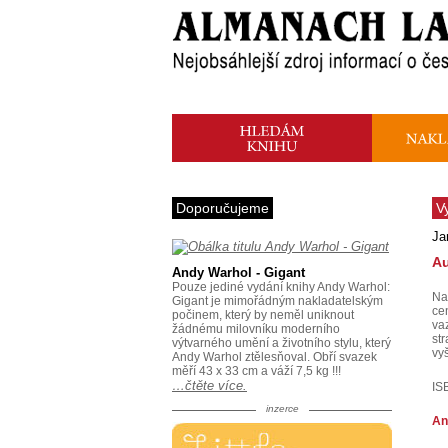
Doporučujeme
V
Ja
Au
Andy Warhol - Gigant
Pouze jediné vydání knihy Andy Warhol:
Na
Gigant je mimořádným nakladatelským
ce
počinem, který by neměl uniknout
va
žádnému milovníku moderního
str
výtvarného umění a životního stylu, který
vy
Andy Warhol ztělesňoval. Obří svazek
měří 43 x 33 cm a váží 7,5 kg !!!
…čtěte více.
IS
inzerce
An