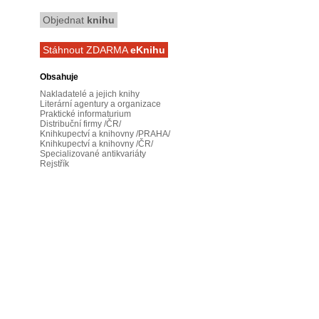
Objednat
knihu
Stáhnout ZDARMA
eKnihu
Obsahuje
Nakladatelé a jejich knihy
Literární agentury a organizace
Praktické informaturium
Distribuční firmy /ČR/
Knihkupectví a knihovny /PRAHA/
Knihkupectví a knihovny /ČR/
Specializované antikvariáty
Rejstřík