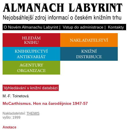
O Novém Almanachu Labyrint
|
Vstup do administrace
|
Kontakty
Vyhledávání v knižní databázi
M.-F. Toinetová
McCarthismus. Hon na čarodějnice 1947-57
Nakladatelství:
THEMIS
vyšlo: 1999
Anotace