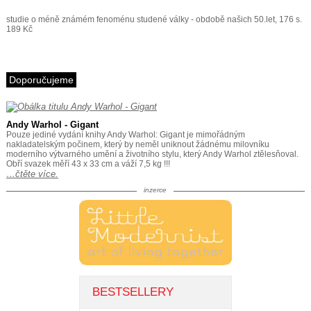
studie o méně známém fenoménu studené války - obdobě našich 50.let, 176 s.
189 Kč
Doporučujeme
Andy Warhol - Gigant
Pouze jediné vydání knihy Andy Warhol: Gigant je mimořádným
nakladatelským počinem, který by neměl uniknout žádnému milovníku
moderního výtvarného umění a životního stylu, který Andy Warhol ztělesňoval.
Obří svazek měří 43 x 33 cm a váží 7,5 kg !!!
…čtěte více.
inzerce