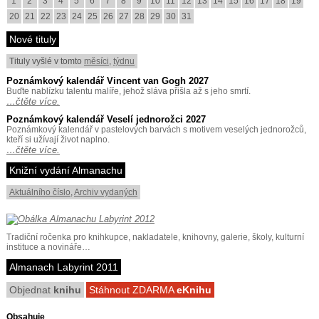
1
2
3
4
5
6
7
8
9
10
11
12
13
14
15
16
17
18
19
20
21
22
23
24
25
26
27
28
29
30
31
Nové tituly
Tituly vyšlé v tomto
měsíci
,
týdnu
Poznámkový kalendář Vincent van Gogh 2027
Buďte nablízku talentu malíře, jehož sláva přišla až s jeho smrtí.
…čtěte více.
Poznámkový kalendář Veselí jednorožci 2027
Poznámkový kalendář v pastelových barvách s motivem veselých jednorožců,
kteří si užívají život naplno.
…čtěte více.
Knižní vydání Almanachu
Aktuálního číslo
,
Archiv vydaných
Tradiční ročenka pro knihkupce, nakladatele, knihovny, galerie, školy, kulturní
instituce a novináře…
Almanach Labyrint 2011
Objednat
knihu
Stáhnout ZDARMA
eKnihu
Obsahuje