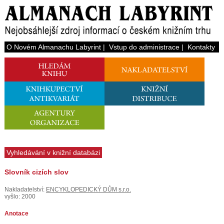
O Novém Almanachu Labyrint
|
Vstup do administrace
|
Kontakty
Vyhledávání v knižní databázi
Slovník cizích slov
Nakladatelství:
ENCYKLOPEDICKÝ DŮM s.r.o.
vyšlo: 2000
Anotace