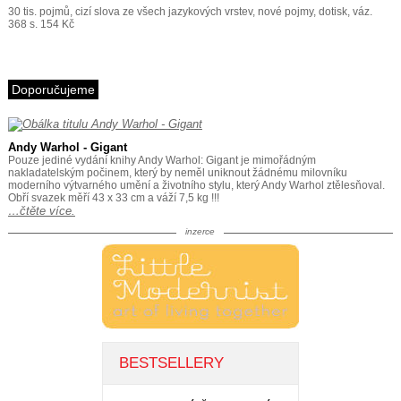
30 tis. pojmů, cizí slova ze všech jazykových vrstev, nové pojmy, dotisk, váz.
368 s. 154 Kč
Doporučujeme
Andy Warhol - Gigant
Pouze jediné vydání knihy Andy Warhol: Gigant je mimořádným
nakladatelským počinem, který by neměl uniknout žádnému milovníku
moderního výtvarného umění a životního stylu, který Andy Warhol ztělesňoval.
Obří svazek měří 43 x 33 cm a váží 7,5 kg !!!
…čtěte více.
inzerce