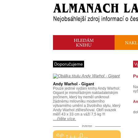
Doporučujeme
V
Ps
Andy Warhol - Gigant
Na
Pouze jediné vydání knihy Andy Warhol:
vy
Gigant je mimořádným nakladatelským
počinem, který by neměl uniknout
žádnému milovníku moderního
An
výtvarného umění a životního stylu, který
Andy Warhol ztělesňoval. Obří svazek
dot
měří 43 x 33 cm a váží 7,5 kg !!!
…čtěte více.
inzerce