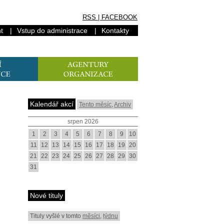
RSS
|
FACEBOOK
t
|
Vstup do administrace
|
Kontakty
Kalendář akcí
Tento měsíc
,
Archiv
srpen 2026
1
2
3
4
5
6
7
8
9
10
11
12
13
14
15
16
17
18
19
20
21
22
23
24
25
26
27
28
29
30
31
Nové tituly
Tituly vyšlé v tomto
měsíci
,
týdnu