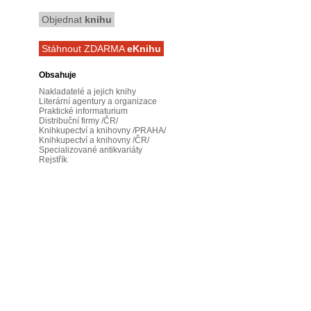
Objednat
knihu
Stáhnout ZDARMA
eKnihu
Obsahuje
Nakladatelé a jejich knihy
Literární agentury a organizace
Praktické informaturium
Distribuční firmy /ČR/
Knihkupectví a knihovny /PRAHA/
Knihkupectví a knihovny /ČR/
Specializované antikvariáty
Rejstřík