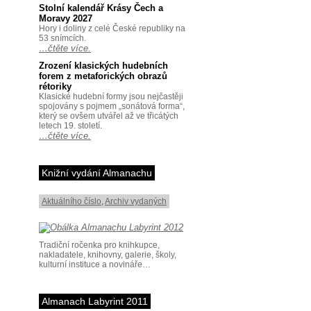
Stolní kalendář Krásy Čech a
Moravy 2027
Hory i doliny z celé České republiky na
53 snímcích.
…čtěte více.
Zrození klasických hudebních
forem z metaforických obrazů
rétoriky
Klasické hudební formy jsou nejčastěji
spojovány s pojmem „sonátová forma“,
který se ovšem utvářel až ve třicátých
letech 19. století.
…čtěte více.
Knižní vydání Almanachu
Aktuálního číslo
,
Archiv vydaných
Tradiční ročenka pro knihkupce,
nakladatele, knihovny, galerie, školy,
kulturní instituce a novináře…
Almanach Labyrint 2011