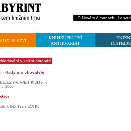
O Novém Almanachu Labyrin
yhledávání v knižní databázi
i - Rady pro chovatele
kladatelství:
AVENTINUM s.r.o.
šlo: 2000
otace
isk, il. foto, 192 s. 150 Kč