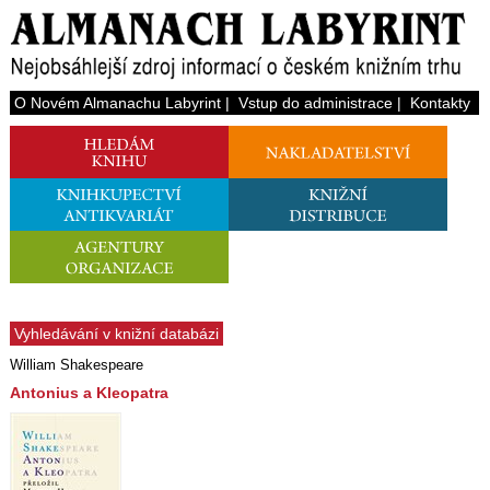
O Novém Almanachu Labyrint
|
Vstup do administrace
|
Kontakty
Vyhledávání v knižní databázi
William Shakespeare
Antonius a Kleopatra