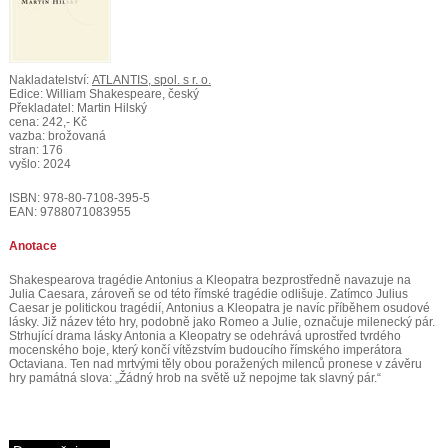
Nakladatelství:
ATLANTIS, spol. s r. o.
Edice: William Shakespeare, český
Překladatel: Martin Hilský
cena: 242,- Kč
vazba: brožovaná
stran: 176
vyšlo: 2024
ISBN: 978-80-7108-395-5
EAN: 9788071083955
Anotace
Shakespearova tragédie Antonius a Kleopatra bezprostředně navazuje na
Julia Caesara, zároveň se od této římské tragédie odlišuje. Zatímco Julius
Caesar je politickou tragédií, Antonius a Kleopatra je navíc příběhem osudové
lásky. Již název této hry, podobně jako Romeo a Julie, označuje milenecký pár.
Strhující drama lásky Antonia a Kleopatry se odehrává uprostřed tvrdého
mocenského boje, který končí vítězstvím budoucího římského imperátora
Octaviana. Ten nad mrtvými těly obou poražených milenců pronese v závěru
hry památná slova: „Žádný hrob na světě už nepojme tak slavný pár.“