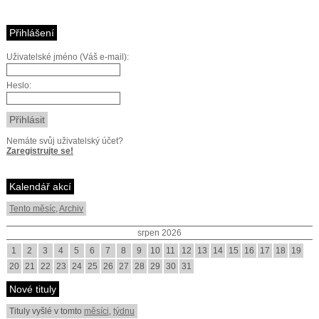
Přihlášení
Uživatelské jméno (Váš e-mail):
Heslo:
Nemáte svůj uživatelský účet?
Zaregistrujte se!
Kalendář akcí
Tento měsíc
,
Archiv
srpen 2026
1
2
3
4
5
6
7
8
9
10
11
12
13
14
15
16
17
18
19
20
21
22
23
24
25
26
27
28
29
30
31
Nové tituly
Tituly vyšlé v tomto
měsíci
,
týdnu