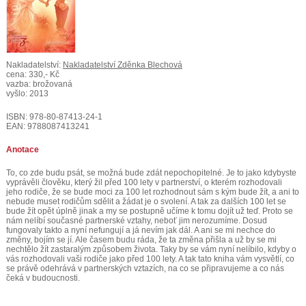
Nakladatelství:
Nakladatelství Zděnka Blechová
cena: 330,- Kč
vazba: brožovaná
vyšlo: 2013
ISBN: 978-80-87413-24-1
EAN: 9788087413241
Anotace
To, co zde budu psát, se možná bude zdát nepochopitelné. Je to jako kdybyste
vyprávěli člověku, který žil před 100 lety v partnerství, o kterém rozhodovali
jeho rodiče, že se bude moci za 100 let rozhodnout sám s kým bude žít, a ani to
nebude muset rodičům sdělit a žádat je o svolení. A tak za dalších 100 let se
bude žít opět úplně jinak a my se postupně učíme k tomu dojít už teď. Proto se
nám nelíbí současné partnerské vztahy, neboť jim nerozumíme. Dosud
fungovaly takto a nyní nefungují a já nevím jak dál. A ani se mi nechce do
změny, bojím se jí. Ale časem budu ráda, že ta změna přišla a už by se mi
nechtělo žít zastaralým způsobem života. Taky by se vám nyní nelíbilo, kdyby o
vás rozhodovali vaši rodiče jako před 100 lety. A tak tato kniha vám vysvětlí, co
se právě odehrává v partnerských vztazích, na co se připravujeme a co nás
čeká v budoucnosti.