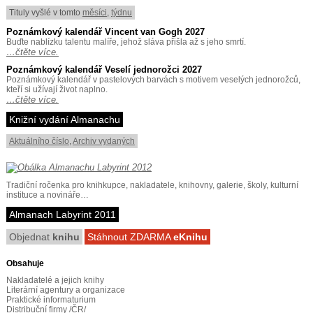
Tituly vyšlé v tomto
měsíci
,
týdnu
Poznámkový kalendář Vincent van Gogh 2027
Buďte nablízku talentu malíře, jehož sláva přišla až s jeho smrtí.
…čtěte více.
Poznámkový kalendář Veselí jednorožci 2027
Poznámkový kalendář v pastelových barvách s motivem veselých jednorožců,
kteří si užívají život naplno.
…čtěte více.
Knižní vydání Almanachu
Aktuálního číslo
,
Archiv vydaných
Tradiční ročenka pro knihkupce, nakladatele, knihovny, galerie, školy, kulturní
instituce a novináře…
Almanach Labyrint 2011
Objednat
knihu
Stáhnout ZDARMA
eKnihu
Obsahuje
Nakladatelé a jejich knihy
Literární agentury a organizace
Praktické informaturium
Distribuční firmy /ČR/