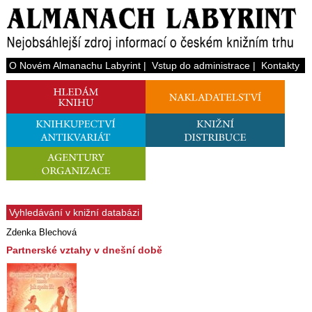
O Novém Almanachu Labyrint
|
Vstup do administrace
|
Kontakty
Vyhledávání v knižní databázi
Zdenka Blechová
Partnerské vztahy v dnešní době