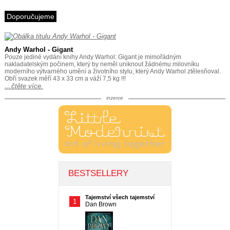
Doporučujeme
Andy Warhol - Gigant
Pouze jediné vydání knihy Andy Warhol: Gigant je mimořádným
nakladatelským počinem, který by neměl uniknout žádnému milovníku
moderního výtvarného umění a životního stylu, který Andy Warhol ztělesňoval.
Obří svazek měří 43 x 33 cm a váží 7,5 kg !!!
…čtěte více.
inzerce