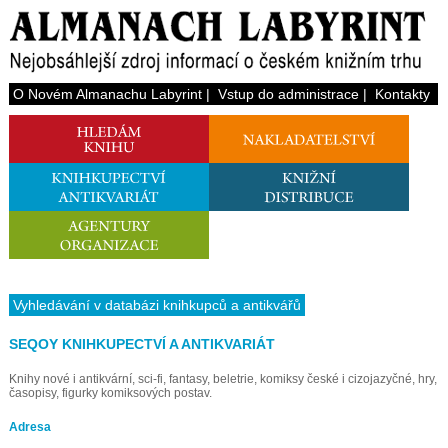
O Novém Almanachu Labyrint
|
Vstup do administrace
|
Kontakty
Vyhledávání v databázi knihkupců a antikvářů
SEQOY KNIHKUPECTVÍ A ANTIKVARIÁT
Knihy nové i antikvární, sci-fi, fantasy, beletrie, komiksy české i cizojazyčné, hry,
časopisy, figurky komiksových postav.
Adresa