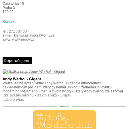
Čáslavská 15
Praha 3
130 00
Kontakt
tel.: 271 737 304
e-mail:
knihy.caslavska@volny.cz
www:
www.seqoy.cz
Doporučujeme
Andy Warhol - Gigant
Pouze jediné vydání knihy Andy Warhol: Gigant je mimořádným
nakladatelským počinem, který by neměl uniknout žádnému milovníku
moderního výtvarného umění a životního stylu, který Andy Warhol ztělesňoval.
Obří svazek měří 43 x 33 cm a váží 7,5 kg !!!
…čtěte více.
inzerce