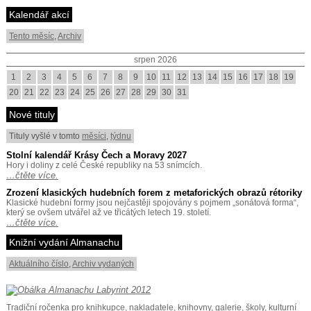
Kalendář akcí
Tento měsíc
,
Archiv
srpen 2026
1
2
3
4
5
6
7
8
9
10
11
12
13
14
15
16
17
18
19
20
21
22
23
24
25
26
27
28
29
30
31
Nové tituly
Tituly vyšlé v tomto
měsíci
,
týdnu
Stolní kalendář Krásy Čech a Moravy 2027
Hory i doliny z celé České republiky na 53 snímcích.
…čtěte více.
Zrození klasických hudebních forem z metaforických obrazů rétoriky
Klasické hudební formy jsou nejčastěji spojovány s pojmem „sonátová forma“,
který se ovšem utvářel až ve třicátých letech 19. století.
…čtěte více.
Knižní vydání Almanachu
Aktuálního číslo
,
Archiv vydaných
Tradiční ročenka pro knihkupce, nakladatele, knihovny, galerie, školy, kulturní