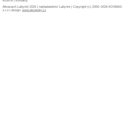
inzerce
|
kontakty
Almanach Labyrint 2026 |
nakladatelství Labyrint
| Copyright (c) 2000–2026 KOSMAS
s.r.o | design:
www.designity.cz