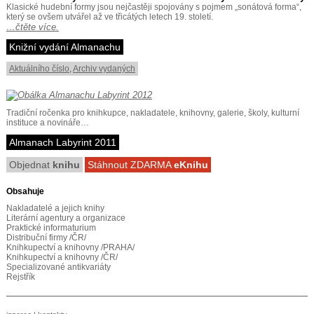
Klasické hudební formy jsou nejčastěji spojovány s pojmem „sonátová forma“,
který se ovšem utvářel až ve třicátých letech 19. století.
…čtěte více.
Knižní vydání Almanachu
Aktuálního číslo
,
Archiv vydaných
Tradiční ročenka pro knihkupce, nakladatele, knihovny, galerie, školy, kulturní
instituce a novináře…
Almanach Labyrint 2011
Objednat
knihu
Stáhnout ZDARMA
eKnihu
Obsahuje
Nakladatelé a jejich knihy
Literární agentury a organizace
Praktické informaturium
Distribuční firmy /ČR/
Knihkupectví a knihovny /PRAHA/
Knihkupectví a knihovny /ČR/
Specializované antikvariáty
Rejstřík