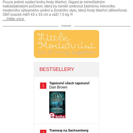
Pouze jediné vydání knihy Andy Warhol: Gigant je mimořádným
nakladatelským počinem, který by neměl uniknout žádnému milovníku
moderního výtvarného umění a životního stylu, který Andy Warhol ztělesňoval.
Obří svazek měří 43 x 33 cm a váží 7,5 kg !!!
…čtěte více.
inzerce