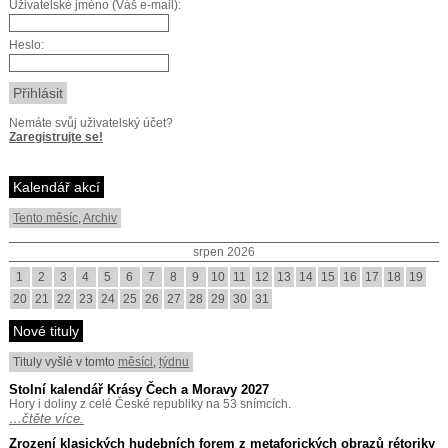
Uživatelské jméno (Váš e-mail):
Heslo:
Nemáte svůj uživatelský účet?
Zaregistrujte se!
Kalendář akcí
Tento měsíc
,
Archiv
srpen 2026
1
2
3
4
5
6
7
8
9
10
11
12
13
14
15
16
17
18
19
20
21
22
23
24
25
26
27
28
29
30
31
Nové tituly
Tituly vyšlé v tomto
měsíci
,
týdnu
Stolní kalendář Krásy Čech a Moravy 2027
Hory i doliny z celé České republiky na 53 snímcích.
…čtěte více.
Zrození klasických hudebních forem z metaforických obrazů rétoriky