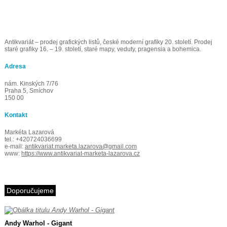
Antikvariát – prodej grafických listů, české moderní grafiky 20. století. Prodej
staré grafiky 16. – 19. století, staré mapy, veduty, pragensia a bohemica.
Adresa
nám. Kinských 7/76
Praha 5, Smíchov
150 00
Kontakt
Markéta Lazarová
tel.: +420724036699
e-mail:
antikvariat.marketa.lazarova@gmail.com
www:
https://www.antikvariat-marketa-lazarova.cz
Doporučujeme
Andy Warhol - Gigant