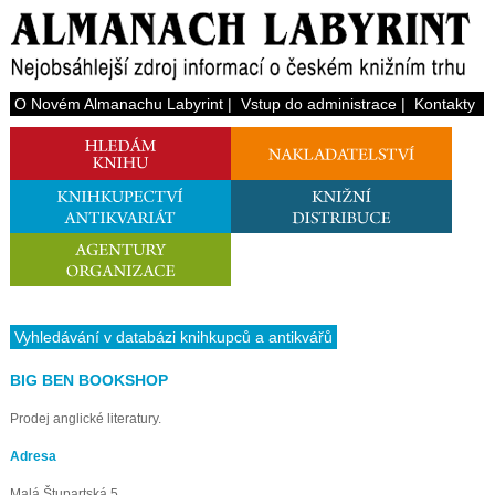
O Novém Almanachu Labyrint
|
Vstup do administrace
|
Kontakty
Vyhledávání v databázi knihkupců a antikvářů
BIG BEN BOOKSHOP
Prodej anglické literatury.
Adresa
Malá Štupartská 5