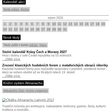
Kalendář akcí
Tento měsíc
,
Archiv
srpen 2026
1
2
3
4
5
6
7
8
9
10
11
12
13
14
15
16
17
18
19
20
21
22
23
24
25
26
27
28
29
30
31
Nové tituly
Tituly vyšlé v tomto
měsíci
,
týdnu
Stolní kalendář Krásy Čech a Moravy 2027
Hory i doliny z celé České republiky na 53 snímcích.
…čtěte více.
Zrození klasických hudebních forem z metaforických obrazů rétoriky
Klasické hudební formy jsou nejčastěji spojovány s pojmem „sonátová forma“,
který se ovšem utvářel až ve třicátých letech 19. století.
…čtěte více.
Knižní vydání Almanachu
Aktuálního číslo
,
Archiv vydaných
Tradiční ročenka pro knihkupce, nakladatele, knihovny, galerie, školy, kulturní
instituce a novináře…