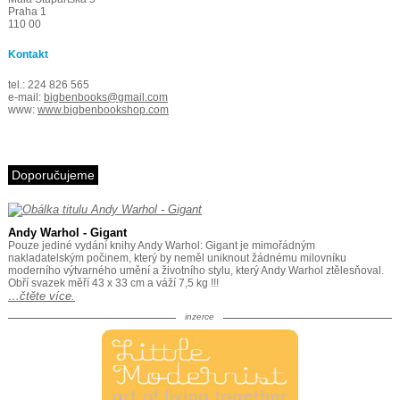
Praha 1
110 00
Kontakt
tel.: 224 826 565
e-mail:
bigbenbooks@gmail.com
www:
www.bigbenbookshop.com
Doporučujeme
Andy Warhol - Gigant
Pouze jediné vydání knihy Andy Warhol: Gigant je mimořádným
nakladatelským počinem, který by neměl uniknout žádnému milovníku
moderního výtvarného umění a životního stylu, který Andy Warhol ztělesňoval.
Obří svazek měří 43 x 33 cm a váží 7,5 kg !!!
…čtěte více.
inzerce