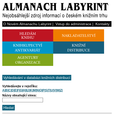
O Novém Almanachu Labyrint
|
Vstup do administrace
|
Kontakty
Vyhledávání v databázi knižních distribucí
Vyhledávejte v rejstříku:
A
|
B
|
C
|
D
|
E
|
F
|
G
|
H
|
I
|
J
|
K
|
M
|
N
|
O
|
P
|
S
|
T
|
U
|
V
|
W
|
Z
|
Názvy obsahující slova: