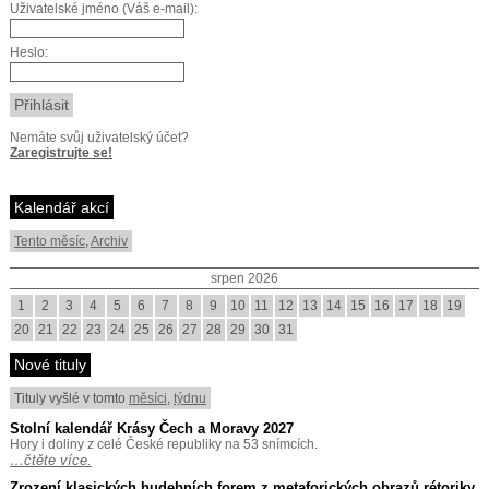
Uživatelské jméno (Váš e-mail):
Heslo:
Nemáte svůj uživatelský účet?
Zaregistrujte se!
Kalendář akcí
Tento měsíc
,
Archiv
srpen 2026
1
2
3
4
5
6
7
8
9
10
11
12
13
14
15
16
17
18
19
20
21
22
23
24
25
26
27
28
29
30
31
Nové tituly
Tituly vyšlé v tomto
měsíci
,
týdnu
Stolní kalendář Krásy Čech a Moravy 2027
Hory i doliny z celé České republiky na 53 snímcích.
…čtěte více.
Zrození klasických hudebních forem z metaforických obrazů rétoriky