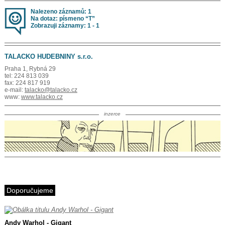
Nalezeno záznamů: 1
Na dotaz: písmeno “T”
Zobrazuji záznamy: 1 - 1
TALACKO HUDEBNINY s.r.o.
Praha 1, Rybná 29
tel: 224 813 039
fax: 224 817 919
e-mail:
talacko@talacko.cz
www:
www.talacko.cz
inzerce
Doporučujeme
Andy Warhol - Gigant