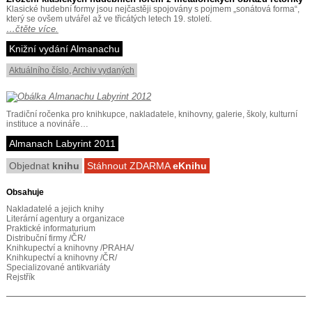
Klasické hudební formy jsou nejčastěji spojovány s pojmem „sonátová forma“,
který se ovšem utvářel až ve třicátých letech 19. století.
…čtěte více.
Knižní vydání Almanachu
Aktuálního číslo
,
Archiv vydaných
Tradiční ročenka pro knihkupce, nakladatele, knihovny, galerie, školy, kulturní
instituce a novináře…
Almanach Labyrint 2011
Objednat
knihu
Stáhnout ZDARMA
eKnihu
Obsahuje
Nakladatelé a jejich knihy
Literární agentury a organizace
Praktické informaturium
Distribuční firmy /ČR/
Knihkupectví a knihovny /PRAHA/
Knihkupectví a knihovny /ČR/
Specializované antikvariáty
Rejstřík