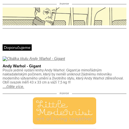
inzerce
Doporučujeme
Andy Warhol - Gigant
Pouze jediné vydání knihy Andy Warhol: Gigant je mimořádným
nakladatelským počinem, který by neměl uniknout žádnému milovníku
moderního výtvarného umění a životního stylu, který Andy Warhol ztělesňoval.
Obří svazek měří 43 x 33 cm a váží 7,5 kg !!!
…čtěte více.
inzerce