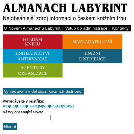
O Novém Almanachu Labyrint
|
Vstup do administrace
|
Kontakty
Vyhledávání v databázi knižních distribucí
Vyhledávejte v rejstříku:
A
|
B
|
C
|
D
|
E
|
F
|
G
|
H
|
I
|
J
|
K
|
M
|
N
|
O
|
P
|
S
|
T
|
U
|
V
|
W
|
Z
|
Názvy obsahující slova: