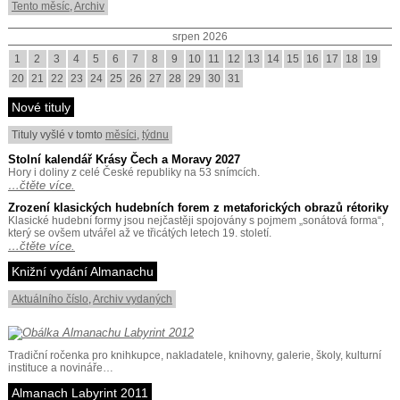
Tento měsíc
,
Archiv
srpen 2026
1
2
3
4
5
6
7
8
9
10
11
12
13
14
15
16
17
18
19
20
21
22
23
24
25
26
27
28
29
30
31
Nové tituly
Tituly vyšlé v tomto
měsíci
,
týdnu
Stolní kalendář Krásy Čech a Moravy 2027
Hory i doliny z celé České republiky na 53 snímcích.
…čtěte více.
Zrození klasických hudebních forem z metaforických obrazů rétoriky
Klasické hudební formy jsou nejčastěji spojovány s pojmem „sonátová forma“,
který se ovšem utvářel až ve třicátých letech 19. století.
…čtěte více.
Knižní vydání Almanachu
Aktuálního číslo
,
Archiv vydaných
Tradiční ročenka pro knihkupce, nakladatele, knihovny, galerie, školy, kulturní
instituce a novináře…
Almanach Labyrint 2011