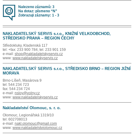
Nalezeno záznamů: 3
Na dotaz: písmeno “N”
Zobrazuji záznamy: 1 - 3
NAKLADATELSKÝ SERVIS s.r.o., KNIŽNÍ VELKOOBCHOD,
STŘEDISKO PRAHA – REGION ČECHY
Středokluky, Kladenská 117
tel: +fax: 233 900 784, tel. 233 901 159
e-mail:
shop@nakladatelskyservis.cz
www:
www.nakladatelskyservis.cz
NAKLADATELSKÝ SERVIS s.r.o., STŘEDISKO BRNO – REGION JIŽNÍ
MORAVA
Brno-Líšeň, Masárova 9
tel: 544 234 723
fax: 544 234 724
e-mail:
nsloy@volny.cz
www:
www.nakladatelskyservis.cz
Nakladatelství Olomouc, s. r. o.
Olomouc, Legionářská 1319/10
tel: 602708013
e-mail:
nakl.olomouc@gmail.com
www:
www.nakladatelstviolomouc.cz