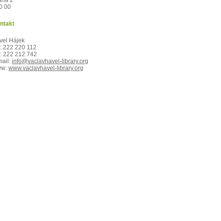
aha 2
0 00
ntakt
vel Hájek
.: 222 220 112
x: 222 212 742
mail:
info@vaclavhavel-library.org
ww:
www.vaclavhavel-library.org