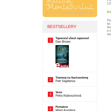
Pr
12
Ko
Pa
tel
fa
e-
w