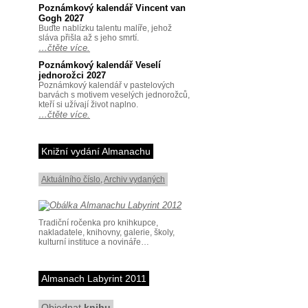
Poznámkový kalendář Vincent van
Gogh 2027
Buďte nablízku talentu malíře, jehož
sláva přišla až s jeho smrtí.
…čtěte více.
Poznámkový kalendář Veselí
jednorožci 2027
Poznámkový kalendář v pastelových
barvách s motivem veselých jednorožců,
kteří si užívají život naplno.
…čtěte více.
Knižní vydání Almanachu
Aktuálního číslo
,
Archiv vydaných
Tradiční ročenka pro knihkupce,
nakladatele, knihovny, galerie, školy,
kulturní instituce a novináře…
Almanach Labyrint 2011
Objednat
knihu