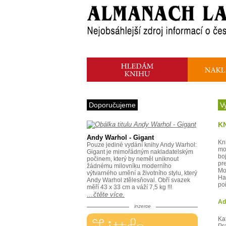
Doporučujeme
V
KN
Andy Warhol - Gigant
Kn
Pouze jediné vydání knihy Andy Warhol:
mo
Gigant je mimořádným nakladatelským
bo
počinem, který by neměl uniknout
pre
žádnému milovníku moderního
Mo
výtvarného umění a životního stylu, který
Ha
Andy Warhol ztělesňoval. Obří svazek
po
měří 43 x 33 cm a váží 7,5 kg !!!
…čtěte více.
Ad
inzerce
Ka