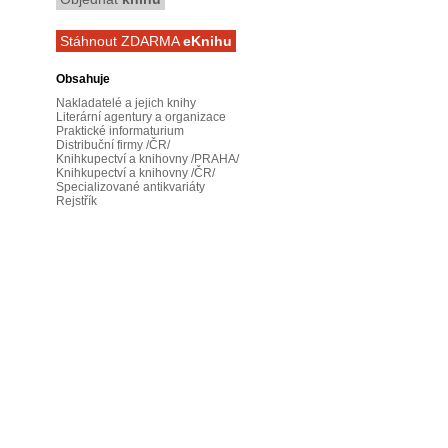
Stáhnout ZDARMA
eKnihu
Obsahuje
Nakladatelé a jejich knihy
Literární agentury a organizace
Praktické informaturium
Distribuční firmy /ČR/
Knihkupectví a knihovny /PRAHA/
Knihkupectví a knihovny /ČR/
Specializované antikvariáty
Rejstřík