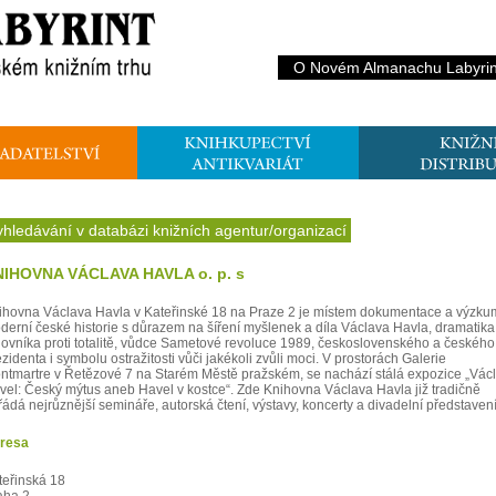
O Novém Almanachu Labyrin
yhledávání v databázi knižních agentur/organizací
IHOVNA VÁCLAVA HAVLA o. p. s
ihovna Václava Havla v Kateřinské 18 na Praze 2 je místem dokumentace a výzk
derní české historie s důrazem na šíření myšlenek a díla Václava Havla, dramatika
jovníka proti totalitě, vůdce Sametové revoluce 1989, československého a českého
zidenta i symbolu ostražitosti vůči jakékoli zvůli moci. V prostorách Galerie
ntmartre v Řetězové 7 na Starém Městě pražském, se nachází stálá expozice „Vác
vel: Český mýtus aneb Havel v kostce“. Zde Knihovna Václava Havla již tradičně
řádá nejrůznější semináře, autorská čtení, výstavy, koncerty a divadelní představení
resa
teřinská 18