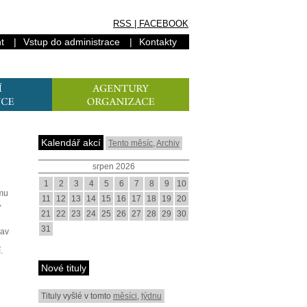
RSS
|
FACEBOOK
t
|
Vstup do administrace
|
Kontakty
Kalendář akcí
Tento měsíc
,
Archiv
srpen 2026
1
2
3
4
5
6
7
8
9
10
umu
11
12
13
14
15
16
17
18
19
20
,
21
22
23
24
25
26
27
28
29
30
31
lav
.
Nové tituly
Tituly vyšlé v tomto
měsíci
,
týdnu