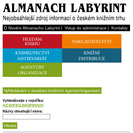
O Novém Almanachu Labyrint
|
Vstup do administrace
|
Kontakty
Vyhledávání v databázi knižních agentur/organizací
Vyhledávejte v rejstříku:
A
|
C
|
D
|
F
|
K
|
L
|
N
|
O
|
P
|
R
|
S
|
V
|
Názvy obsahující slova: