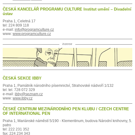
ČESKÁ KANCELÁŘ PROGRAMU CULTURE Institut umění – Divadelní
ústav
Praha 1, Celetná 17
tel: 224 809 118
e-mail:
info@programculture.cz
www:
www.programculture.cz
inzerce
ČESKÁ SEKCE IBBY
Praha 1, Památník národního písemnictví, Strahovské nádvoří 1/132
tel: tel. 728 072 329
e-mail:
ibby@seznam.cz
www:
www.ibby.cz
ČESKÉ CENTRUM MEZINÁRODNÍHO PEN KLUBU / CZECH CENTRE
OF INTERNATIONAL PEN
Praha 1, Mariánské náměstí 5/190 - Klementinum, budova Národní knihovny, 5.
patro
tel: 222 231 352
fax: 224 234 343