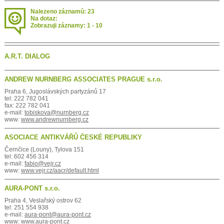
Nalezeno záznamů: 23
Na dotaz:
Zobrazuji záznamy: 1 - 10
A.R.T. DIALOG
ANDREW NURNBERG ASSOCIATES PRAGUE s.r.o.
Praha 6, Jugoslávských partyzánů 17
tel: 222 782 041
fax: 222 782 041
e-mail:
tobiskova@nurnberg.cz
www:
www.andrewnurnberg.cz
ASOCIACE ANTIKVÁŘŮ ČESKÉ REPUBLIKY
Černčice (Louny), Tylova 151
tel: 602 456 314
e-mail:
fabio@vejr.cz
www:
www.vejr.cz/aacr/default.html
AURA-PONT s.r.o.
Praha 4, Veslařský ostrov 62
tel: 251 554 938
e-mail:
aura-pont@aura-pont.cz
www:
www.aura-pont.cz