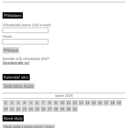
Přihlášení
Uživatelské jméno (Váš e-mail):
Heslo:
Nemáte svůj uživatelský účet?
Zaregistrujte se!
Kalendář akcí
Tento měsíc
,
Archiv
srpen 2026
1
2
3
4
5
6
7
8
9
10
11
12
13
14
15
16
17
18
19
20
21
22
23
24
25
26
27
28
29
30
31
Nové tituly
Tituly vyšlé v tomto
měsíci
,
týdnu