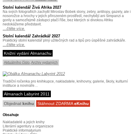
Stolní kalendář Živá Afrika 2027
Na svých fotografiích zachytil Miroslav Bobek slony, zebry, antilopy, gazely, ale i
nosorožce a hrochy v jejich přirozeném prostředí, nechybějí ani šimpanzi a
gorily a samozřejmě zástupci ptačí říše, bez kterých si divokou Afriku
nedokážeme představit.
…čtěte více.
Stolní kalendář Zahrádkář 2027
Praktický stolní kalendář plný užitečných rad a tipů pro úspěšné zahrádkáře.
…čtěte více.
Knižní vydání Almanachu
Aktuálního číslo
,
Archiv vydaných
Tradiční ročenka pro knihkupce, nakladatele, knihovny, galerie, školy, kulturní
instituce a novináře…
Almanach Labyrint 2011
Objednat
knihu
Stáhnout ZDARMA
eKnihu
Obsahuje
Nakladatelé a jejich knihy
Literární agentury a organizace
Praktické informaturium