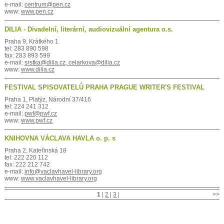
e-mail:
centrum@pen.cz
www:
www.pen.cz
DILIA - Divadelní, literární, audiovizuální agentura o.s.
Praha 9, Krátkého 1
tel: 283 890 598
fax: 283 893 599
e-mail:
srstka@dilia.cz, celarkova@dilia.cz
www:
www.dilia.cz
FESTIVAL SPISOVATELŮ PRAHA PRAGUE WRITER'S FESTIVAL
Praha 1, Platýz, Národní 37/416
tel: 224 241 312
e-mail:
pwf@pwf.cz
www:
www.pwf.cz
KNIHOVNA VÁCLAVA HAVLA o. p. s
Praha 2, Kateřinská 18
tel: 222 220 112
fax: 222 212 742
e-mail:
info@vaclavhavel-library.org
www:
www.vaclavhavel-library.org
1
|
2
|
3
|
>>