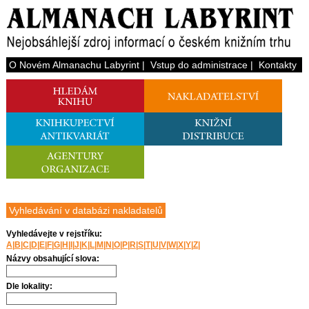
O Novém Almanachu Labyrint
|
Vstup do administrace
|
Kontakty
Vyhledávání v databázi nakladatelů
Vyhledávejte v rejstříku:
A
|
B
|
C
|
D
|
E
|
F
|
G
|
H
|
I
|
J
|
K
|
L
|
M
|
N
|
O
|
P
|
R
|
S
|
T
|
U
|
V
|
W
|
X
|
Y
|
Z
|
Názvy obsahující slova:
Dle lokality: