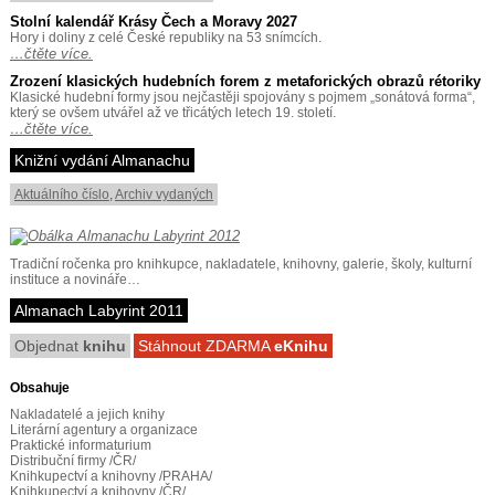
Stolní kalendář Krásy Čech a Moravy 2027
Hory i doliny z celé České republiky na 53 snímcích.
…čtěte více.
Zrození klasických hudebních forem z metaforických obrazů rétoriky
Klasické hudební formy jsou nejčastěji spojovány s pojmem „sonátová forma“,
který se ovšem utvářel až ve třicátých letech 19. století.
…čtěte více.
Knižní vydání Almanachu
Aktuálního číslo
,
Archiv vydaných
Tradiční ročenka pro knihkupce, nakladatele, knihovny, galerie, školy, kulturní
instituce a novináře…
Almanach Labyrint 2011
Objednat
knihu
Stáhnout ZDARMA
eKnihu
Obsahuje
Nakladatelé a jejich knihy
Literární agentury a organizace
Praktické informaturium
Distribuční firmy /ČR/
Knihkupectví a knihovny /PRAHA/
Knihkupectví a knihovny /ČR/