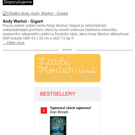
Doporučujeme
Andy Warhol - Gigant
Pouze jediné vydání knihy Andy Warhol: Gigant je mimořádným
nakladatelským počinem, který by neměl uniknout žádnému milovníku
moderního výtvarného umění a životního stylu, který Andy Warhol ztělesňoval.
Obří svazek měří 43 x 33 cm a váží 7,5 kg !!!
…čtěte více.
inzerce