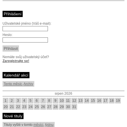
Přihlášení
Uživatelské jméno (Váš e-mail):
Heslo:
Nemáte svůj uživatelský účet?
Zaregistrujte se!
Kalendář akcí
Tento měsíc
,
Archiv
srpen 2026
1
2
3
4
5
6
7
8
9
10
11
12
13
14
15
16
17
18
19
20
21
22
23
24
25
26
27
28
29
30
31
Nové tituly
Tituly vyšlé v tomto
měsíci
,
týdnu