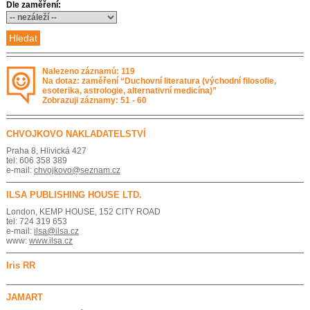
Dle zaměření:
Nalezeno záznamů: 119
Na dotaz: zaměření “Duchovní literatura (východní filosofie,
esoterika, astrologie, alternativní medicína)”
Zobrazuji záznamy: 51 - 60
CHVOJKOVO NAKLADATELSTVÍ
Praha 8, Hlivická 427
tel: 606 358 389
e-mail:
chvojkovo@seznam.cz
ILSA PUBLISHING HOUSE LTD.
London, KEMP HOUSE, 152 CITY ROAD
tel: 724 319 653
e-mail:
ilsa@ilsa.cz
www:
www.ilsa.cz
Iris RR
JAMART