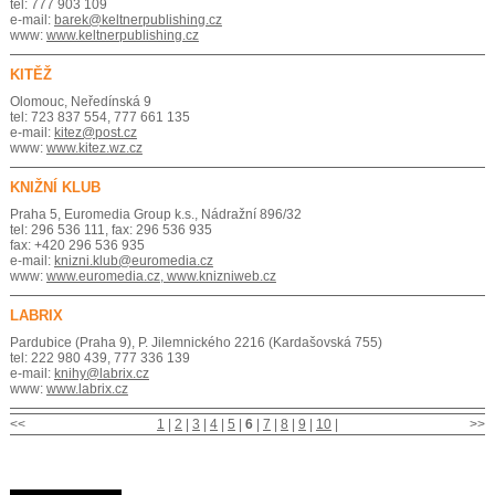
tel: 777 903 109
e-mail:
barek@keltnerpublishing.cz
www:
www.keltnerpublishing.cz
KITĚŽ
Olomouc, Neředínská 9
tel: 723 837 554, 777 661 135
e-mail:
kitez@post.cz
www:
www.kitez.wz.cz
KNIŽNÍ KLUB
Praha 5, Euromedia Group k.s., Nádražní 896/32
tel: 296 536 111, fax: 296 536 935
fax: +420 296 536 935
e-mail:
knizni.klub@euromedia.cz
www:
www.euromedia.cz, www.knizniweb.cz
LABRIX
Pardubice (Praha 9), P. Jilemnického 2216 (Kardašovská 755)
tel: 222 980 439, 777 336 139
e-mail:
knihy@labrix.cz
www:
www.labrix.cz
<<
1
|
2
|
3
|
4
|
5
|
6
|
7
|
8
|
9
|
10
|
>>