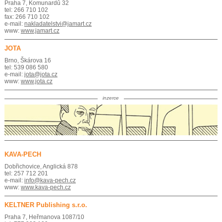
Praha 7, Komunardů 32
tel: 266 710 102
fax: 266 710 102
e-mail:
nakladatelstvi@jamart.cz
www:
www.jamart.cz
JOTA
Brno, Škárova 16
tel: 539 086 580
e-mail:
jota@jota.cz
www:
www.jota.cz
inzerce
KAVA-PECH
Dobřichovice, Anglická 878
tel: 257 712 201
e-mail:
info@kava-pech.cz
www:
www.kava-pech.cz
KELTNER Publishing s.r.o.
Praha 7, Heřmanova 1087/10