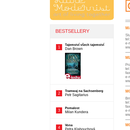
Mi
Sl
te
e-
w
M
Pr
te
fa
e-
w
MO
Br
te
fa
e-
w
MO