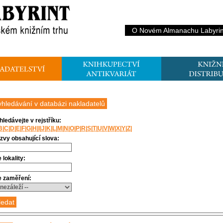
O Novém Almanachu Labyrin
yhledávání v databázi nakladatelů
hledávejte v rejstříku:
B
|
C
|
D
|
E
|
F
|
G
|
H
|
I
|
J
|
K
|
L
|
M
|
N
|
O
|
P
|
R
|
S
|
T
|
U
|
V
|
W
|
X
|
Y
|
Z
|
zvy obsahující slova:
 lokality:
e zaměření: