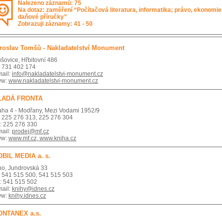
Nalezeno záznamů: 75
Na dotaz: zaměření “Počítačová literatura, informatika; právo, ekonomie
daňové příručky”
Zobrazuji záznamy: 41 - 50
roslav Tomšů - Nakladatelství Monument
ušovice, Hřbitovní 486
l: 731 402 174
mail:
info@nakladatelstvi-monument.cz
ww:
www.nakladatelstvi-monument.cz
LADÁ FRONTA
aha 4 - Modřany, Mezi Vodami 1952/9
l: 225 276 313, 225 276 304
x: 225 276 330
mail:
prodej@mf.cz
ww:
www.mf.cz, www.kniha.cz
BIL MEDIA a. s.
no, Jundrovská 33
l: 541 515 500, 541 515 503
x: 541 515 502
mail:
knihy@idnes.cz
ww:
knihy.idnes.cz
NTANEX a.s.