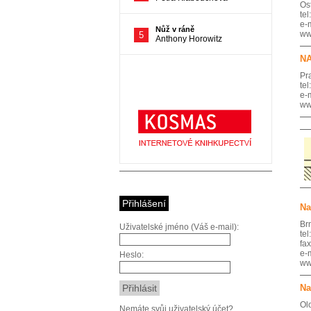
Os
te
e-
w
N
Pr
te
e-
w
Přihlášení
Na
Br
Uživatelské jméno (Váš e-mail):
te
fa
e-
Heslo:
w
Na
Ol
Nemáte svůj uživatelský účet?