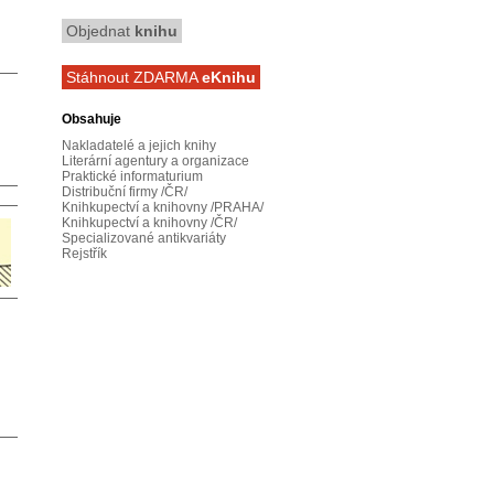
Objednat
knihu
Stáhnout ZDARMA
eKnihu
Obsahuje
Nakladatelé a jejich knihy
Literární agentury a organizace
Praktické informaturium
Distribuční firmy /ČR/
Knihkupectví a knihovny /PRAHA/
Knihkupectví a knihovny /ČR/
Specializované antikvariáty
Rejstřík