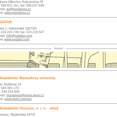
trava-Vítkovice, Kutuzovova 25
l: 596 621 161, fax: 596 627 848
mail:
as@montanex.cz
ww:
www.montanex.cz
ADATUR
aha 1, Hybernská 1007/20
l: 224 224 749, fax: 224 219 547
mail:
info@nadatur.com
ww:
www.nadatur.com
inzerce
kladatelství Masarykovy univerzity
no, Rybkova 19
l: 549 491 170
x: 549 254 840
mail:
munipress@press.muni.cz
ww:
www.muni.cz/press
kladatelství Olomouc, s. r. o. - sklad
omouc, Studentská 947/5