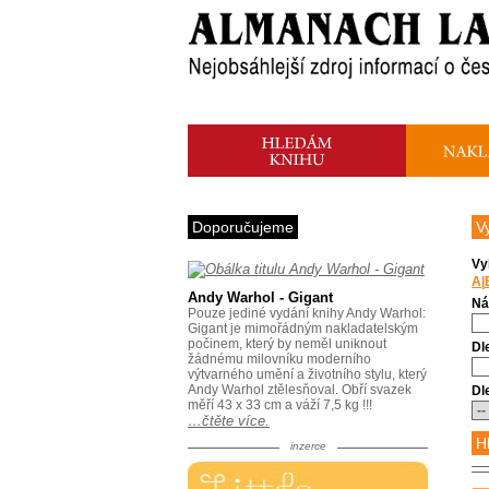
Doporučujeme
V
Vy
A
|
Andy Warhol - Gigant
Ná
Pouze jediné vydání knihy Andy Warhol:
Gigant je mimořádným nakladatelským
počinem, který by neměl uniknout
Dle
žádnému milovníku moderního
výtvarného umění a životního stylu, který
Andy Warhol ztělesňoval. Obří svazek
Dl
měří 43 x 33 cm a váží 7,5 kg !!!
…čtěte více.
inzerce