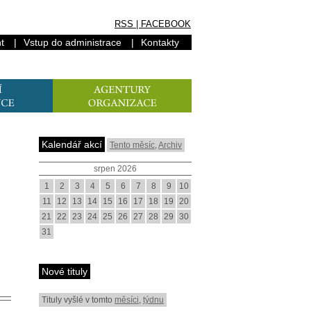
RSS
|
FACEBOOK
t
|
Vstup do administrace
|
Kontakty
Kalendář akcí
Tento měsíc
,
Archiv
srpen 2026
1
2
3
4
5
6
7
8
9
10
11
12
13
14
15
16
17
18
19
20
21
22
23
24
25
26
27
28
29
30
31
Nové tituly
Tituly vyšlé v tomto
měsíci
,
týdnu