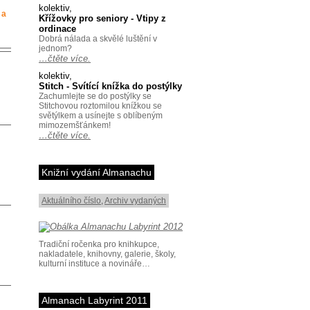
kolektiv,
 a
Křížovky pro seniory - Vtipy z
ordinace
Dobrá nálada a skvělé luštění v
jednom?
…čtěte více.
kolektiv,
Stitch - Svítící knížka do postýlky
Zachumlejte se do postýlky se
Stitchovou roztomilou knížkou se
světýlkem a usínejte s oblíbeným
mimozemšťánkem!
…čtěte více.
Knižní vydání Almanachu
Aktuálního číslo
,
Archiv vydaných
Tradiční ročenka pro knihkupce,
nakladatele, knihovny, galerie, školy,
kulturní instituce a novináře…
Almanach Labyrint 2011