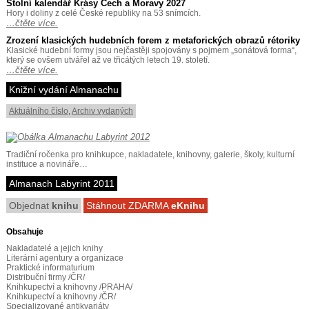
Stolní kalendář Krásy Čech a Moravy 2027
Hory i doliny z celé České republiky na 53 snímcích.
…čtěte více.
Zrození klasických hudebních forem z metaforických obrazů rétoriky
Klasické hudební formy jsou nejčastěji spojovány s pojmem „sonátová forma“,
který se ovšem utvářel až ve třicátých letech 19. století.
…čtěte více.
Knižní vydání Almanachu
Aktuálního číslo
,
Archiv vydaných
Tradiční ročenka pro knihkupce, nakladatele, knihovny, galerie, školy, kulturní
instituce a novináře…
Almanach Labyrint 2011
Objednat
knihu
Stáhnout ZDARMA
eKnihu
Obsahuje
Nakladatelé a jejich knihy
Literární agentury a organizace
Praktické informaturium
Distribuční firmy /ČR/
Knihkupectví a knihovny /PRAHA/
Knihkupectví a knihovny /ČR/
Specializované antikvariáty