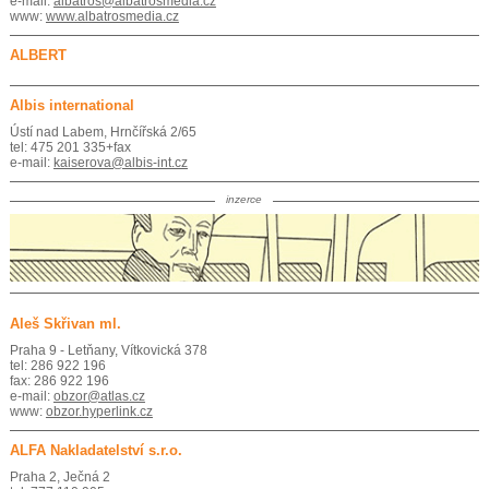
e-mail:
albatros@albatrosmedia.cz
www:
www.albatrosmedia.cz
ALBERT
Albis international
Ústí nad Labem, Hrnčířská 2/65
tel: 475 201 335+fax
e-mail:
kaiserova@albis-int.cz
inzerce
Aleš Skřivan ml.
Praha 9 - Letňany, Vítkovická 378
tel: 286 922 196
fax: 286 922 196
e-mail:
obzor@atlas.cz
www:
obzor.hyperlink.cz
ALFA Nakladatelství s.r.o.
Praha 2, Ječná 2