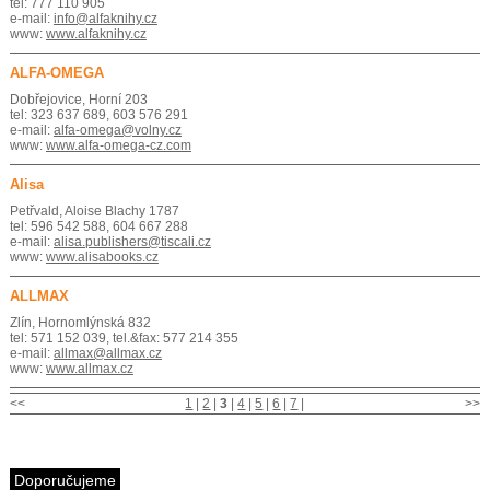
tel: 777 110 905
e-mail:
info@alfaknihy.cz
www:
www.alfaknihy.cz
ALFA-OMEGA
Dobřejovice, Horní 203
tel: 323 637 689, 603 576 291
e-mail:
alfa-omega@volny.cz
www:
www.alfa-omega-cz.com
Alisa
Petřvald, Aloise Blachy 1787
tel: 596 542 588, 604 667 288
e-mail:
alisa.publishers@tiscali.cz
www:
www.alisabooks.cz
ALLMAX
Zlín, Hornomlýnská 832
tel: 571 152 039, tel.&fax: 577 214 355
e-mail:
allmax@allmax.cz
www:
www.allmax.cz
<<
1
|
2
|
3
|
4
|
5
|
6
|
7
|
>>
Doporučujeme