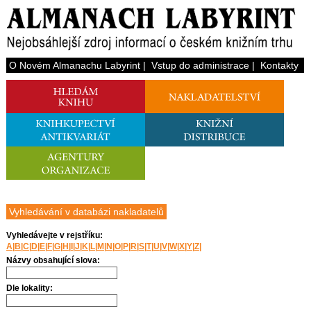
O Novém Almanachu Labyrint
|
Vstup do administrace
|
Kontakty
Vyhledávání v databázi nakladatelů
Vyhledávejte v rejstříku:
A
|
B
|
C
|
D
|
E
|
F
|
G
|
H
|
I
|
J
|
K
|
L
|
M
|
N
|
O
|
P
|
R
|
S
|
T
|
U
|
V
|
W
|
X
|
Y
|
Z
|
Názvy obsahující slova:
Dle lokality: