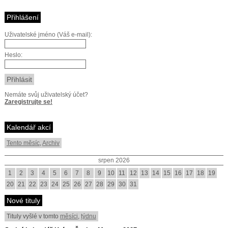
Přihlášení
Uživatelské jméno (Váš e-mail):
Heslo:
Nemáte svůj uživatelský účet?
Zaregistrujte se!
Kalendář akcí
Tento měsíc
,
Archiv
srpen 2026
1
2
3
4
5
6
7
8
9
10
11
12
13
14
15
16
17
18
19
20
21
22
23
24
25
26
27
28
29
30
31
Nové tituly
Tituly vyšlé v tomto
měsíci
,
týdnu