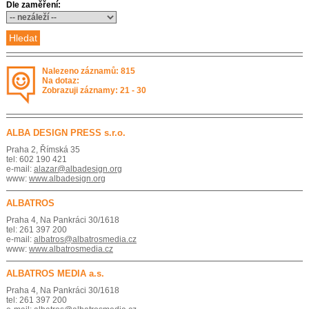
Dle zaměření:
Nalezeno záznamů: 815
Na dotaz:
Zobrazuji záznamy: 21 - 30
ALBA DESIGN PRESS s.r.o.
Praha 2, Římská 35
tel: 602 190 421
e-mail:
alazar@albadesign.org
www:
www.albadesign.org
ALBATROS
Praha 4, Na Pankráci 30/1618
tel: 261 397 200
e-mail:
albatros@albatrosmedia.cz
www:
www.albatrosmedia.cz
ALBATROS MEDIA a.s.
Praha 4, Na Pankráci 30/1618
tel: 261 397 200