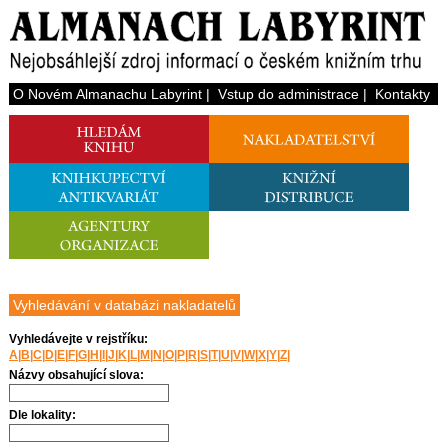
O Novém Almanachu Labyrint
|
Vstup do administrace
|
Kontakty
Vyhledávání v databázi nakladatelů
Vyhledávejte v rejstříku:
A
|
B
|
C
|
D
|
E
|
F
|
G
|
H
|
I
|
J
|
K
|
L
|
M
|
N
|
O
|
P
|
R
|
S
|
T
|
U
|
V
|
W
|
X
|
Y
|
Z
|
Názvy obsahující slova:
Dle lokality: