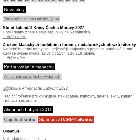
Nové tituly
Tituly vyšlé v tomto
měsíci
,
týdnu
Stolní kalendář Krásy Čech a Moravy 2027
Hory i doliny z celé České republiky na 53 snímcích.
…čtěte více.
Zrození klasických hudebních forem z metaforických obrazů rétoriky
Klasické hudební formy jsou nejčastěji spojovány s pojmem „sonátová forma“,
který se ovšem utvářel až ve třicátých letech 19. století.
…čtěte více.
Knižní vydání Almanachu
Aktuálního číslo
,
Archiv vydaných
Tradiční ročenka pro knihkupce, nakladatele, knihovny, galerie, školy, kulturní
instituce a novináře…
Almanach Labyrint 2011
Objednat
knihu
Stáhnout ZDARMA
eKnihu
Obsahuje
Nakladatelé a jejich knihy