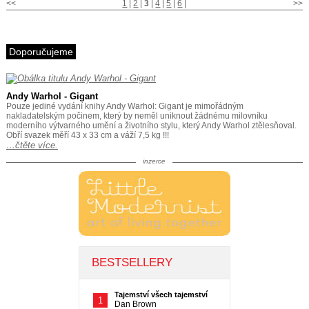
<<
1
|
2
|
3
|
4
|
5
|
6
|
>>
Doporučujeme
Andy Warhol - Gigant
Pouze jediné vydání knihy Andy Warhol: Gigant je mimořádným
nakladatelským počinem, který by neměl uniknout žádnému milovníku
moderního výtvarného umění a životního stylu, který Andy Warhol ztělesňoval.
Obří svazek měří 43 x 33 cm a váží 7,5 kg !!!
…čtěte více.
inzerce