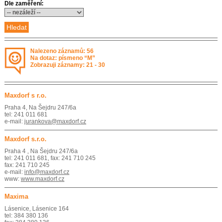
Dle zaměření:
Nalezeno záznamů: 56
Na dotaz: písmeno “M”
Zobrazuji záznamy: 21 - 30
Maxdorf s r.o.
Praha 4, Na Šejdru 247/6a
tel: 241 011 681
e-mail:
jurankova@maxdorf.cz
Maxdorf s.r.o.
Praha 4 , Na Šejdru 247/6a
tel: 241 011 681, fax: 241 710 245
fax: 241 710 245
e-mail:
info@maxdorf.cz
www:
www.maxdorf.cz
Maxima
Lásenice, Lásenice 164
tel: 384 380 136