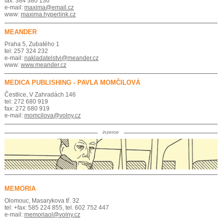
fax: 384 380 136
e-mail:
maxima@email.cz
www:
maxima.hyperlink.cz
MEANDER
Praha 5, Zubatého 1
tel: 257 324 232
e-mail:
nakladatelstvi@meander.cz
www:
www.meander.cz
MEDICA PUBLISHING - PAVLA MOMČILOVÁ
Čestlice, V Zahradách 146
tel: 272 680 919
fax: 272 680 919
e-mail:
momcilova@volny.cz
inzerce
MEMORIA
Olomouc, Masarykova tř. 32
tel: +fax: 585 224 855, tel. 602 752 447
e-mail:
memoriaol@volny.cz