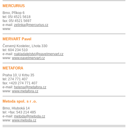
MERCURIUS
Brno, Příkop 6
tel: 05/ 4521 5618
fax: 05/ 4521 5697
e-mail:
zelinka@mercurius.cz
www:
MERVART Pavel
Červený Kostelec, Lhota 330
tel: 604 234 510
e-mail:
nakladatelstvi@pavelmervart.cz
www:
www.pavelmervart.cz
METAFORA
Praha 10, U Krbu 35
tel: 274 771 407
fax: +420 274 771 407
e-mail:
helena@metafora.cz
www:
www.metafora.cz
Metoda spol. s r .o.
Brno, Hluboká 14
tel: +fax: 543 214 485
e-mail:
metoda@metoda.cz
www:
www.metoda.cz