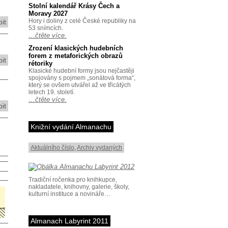
Stolní kalendář Krásy Čech a
Moravy 2027
Hory i doliny z celé České republiky na
it
53 snímcích.
…čtěte více.
Zrození klasických hudebních
forem z metaforických obrazů
it
rétoriky
Klasické hudební formy jsou nejčastěji
spojovány s pojmem „sonátová forma“,
který se ovšem utvářel až ve třicátých
letech 19. století.
…čtěte více.
it
Knižní vydání Almanachu
Aktuálního číslo
,
Archiv vydaných
Tradiční ročenka pro knihkupce,
nakladatele, knihovny, galerie, školy,
kulturní instituce a novináře…
Almanach Labyrint 2011