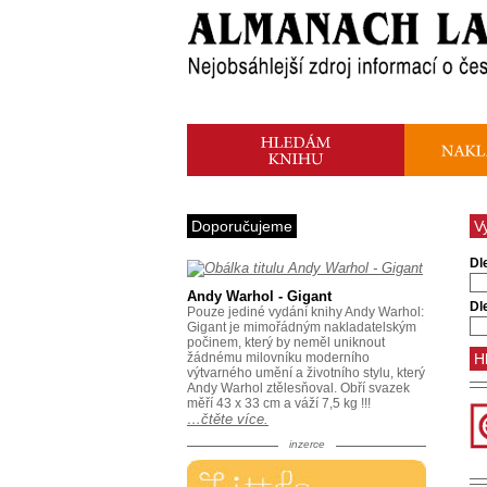
Doporučujeme
V
Dl
Andy Warhol - Gigant
Dl
Pouze jediné vydání knihy Andy Warhol:
Gigant je mimořádným nakladatelským
počinem, který by neměl uniknout
žádnému milovníku moderního
výtvarného umění a životního stylu, který
Andy Warhol ztělesňoval. Obří svazek
měří 43 x 33 cm a váží 7,5 kg !!!
…čtěte více.
inzerce