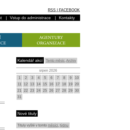
RSS
|
FACEBOOK
t
|
Vstup do administrace
|
Kontakty
Kalendář akcí
Tento měsíc
,
Archiv
srpen 2026
1
2
3
4
5
6
7
8
9
10
11
12
13
14
15
16
17
18
19
20
21
22
23
24
25
26
27
28
29
30
31
Nové tituly
Tituly vyšlé v tomto
měsíci
,
týdnu