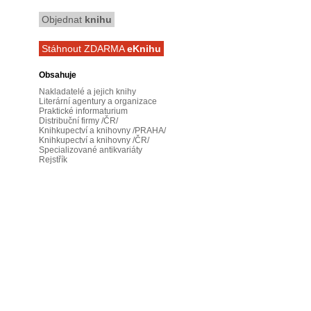
Objednat
knihu
Stáhnout ZDARMA
eKnihu
Obsahuje
Nakladatelé a jejich knihy
Literární agentury a organizace
Praktické informaturium
Distribuční firmy /ČR/
Knihkupectví a knihovny /PRAHA/
Knihkupectví a knihovny /ČR/
Specializované antikvariáty
Rejstřík