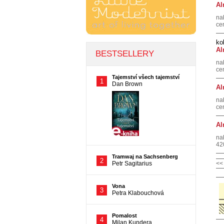
Al
na
ce
kol
Al
na
ce
Al
na
ce
Al
na
42
<<