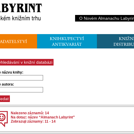
O Novém Almanachu Labyrin
yhledávání v knižní databázi
e názvu knihy:
e autora:
Nalezeno záznamů: 14
Na dotaz: název “Almanach Labyrint”
Zobrazuji záznamy: 11 - 14