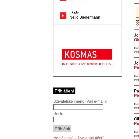
Jo
Ok
na
ce
Jo
Pi
na
ce
Přihlášení
Pa
Pí
Uživatelské jméno (Váš e-mail):
na
ce
Heslo:
Ol
Po
na
ce
Nemáte svůj uživatelský účet?