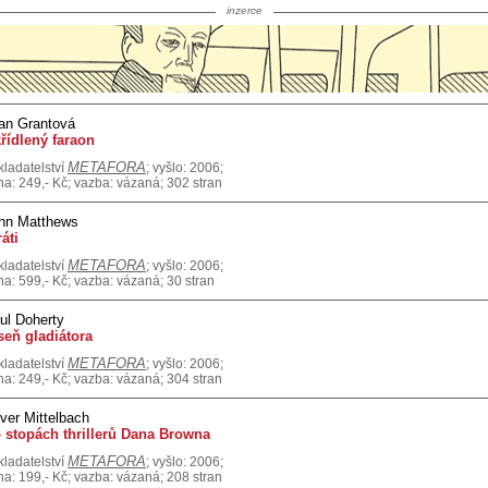
inzerce
an Grantová
řídlený faraon
METAFORA
kladatelství
; vyšlo: 2006;
na: 249,- Kč; vazba: vázaná; 302 stran
hn Matthews
ráti
METAFORA
kladatelství
; vyšlo: 2006;
na: 599,- Kč; vazba: vázaná; 30 stran
ul Doherty
seň gladiátora
METAFORA
kladatelství
; vyšlo: 2006;
na: 249,- Kč; vazba: vázaná; 304 stran
iver Mittelbach
 stopách thrillerů Dana Browna
METAFORA
kladatelství
; vyšlo: 2006;
na: 199,- Kč; vazba: vázaná; 208 stran