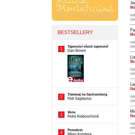
Je
Ma
na
ce
Pa
Ms
na
ce
Li
Mu
na
ce
La
Na
na
ce
Mi
No
na
ce