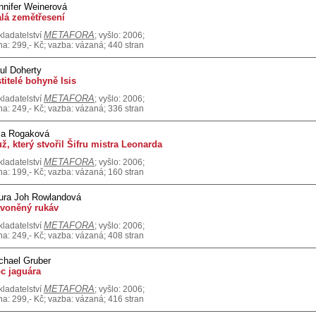
nnifer Weinerová
lá zemětřesení
METAFORA
kladatelství
; vyšlo: 2006;
na: 299,- Kč; vazba: vázaná; 440 stran
ul Doherty
titelé bohyně Isis
METAFORA
kladatelství
; vyšlo: 2006;
na: 249,- Kč; vazba: vázaná; 336 stran
sa Rogaková
ž, který stvořil Šifru mistra Leonarda
METAFORA
kladatelství
; vyšlo: 2006;
na: 199,- Kč; vazba: vázaná; 160 stran
ura Joh Rowlandová
voněný rukáv
METAFORA
kladatelství
; vyšlo: 2006;
na: 249,- Kč; vazba: vázaná; 408 stran
chael Gruber
c jaguára
METAFORA
kladatelství
; vyšlo: 2006;
na: 299,- Kč; vazba: vázaná; 416 stran