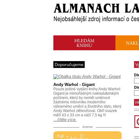
Doporučujeme
V
Dl
Andy Warhol - Gigant
Dl
Pouze jediné vydání knihy Andy Warhol:
Gigant je mimořádným nakladatelským
počinem, který by neměl uniknout
žádnému milovníku moderního
výtvarného umění a životního stylu, který
Andy Warhol ztělesňoval. Obří svazek
měří 43 x 33 cm a váží 7,5 kg !!!
…čtěte více.
inzerce