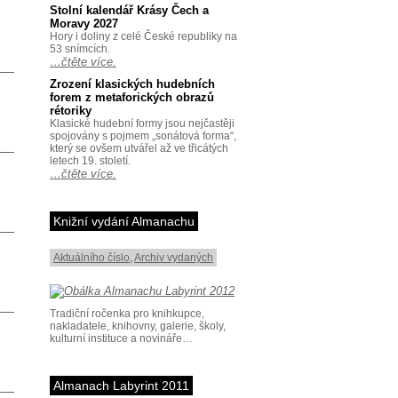
Stolní kalendář Krásy Čech a
Moravy 2027
Hory i doliny z celé České republiky na
53 snímcích.
…čtěte více.
Zrození klasických hudebních
forem z metaforických obrazů
rétoriky
Klasické hudební formy jsou nejčastěji
spojovány s pojmem „sonátová forma“,
který se ovšem utvářel až ve třicátých
letech 19. století.
…čtěte více.
Knižní vydání Almanachu
Aktuálního číslo
,
Archiv vydaných
Tradiční ročenka pro knihkupce,
nakladatele, knihovny, galerie, školy,
kulturní instituce a novináře…
Almanach Labyrint 2011