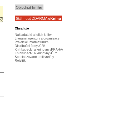
Objednat
knihu
Stáhnout ZDARMA
eKnihu
Obsahuje
Nakladatelé a jejich knihy
Literární agentury a organizace
Praktické informaturium
Distribuční firmy /ČR/
Knihkupectví a knihovny /PRAHA/
Knihkupectví a knihovny /ČR/
Specializované antikvariáty
Rejstřík