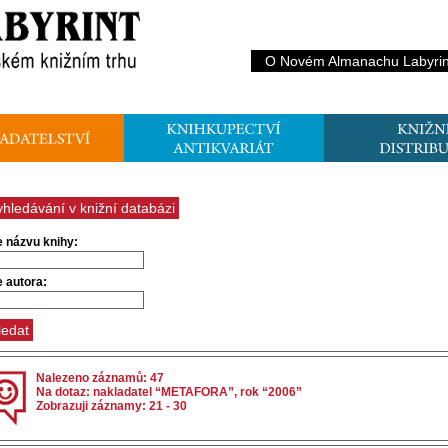
O Novém Almanachu Labyrin
yhledávání v knižní databázi
e názvu knihy:
e autora:
Nalezeno záznamů: 47
Na dotaz: nakladatel “METAFORA”, rok “2006”
Zobrazuji záznamy: 21 - 30