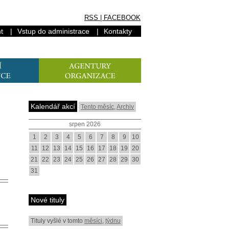
RSS
|
FACEBOOK
t
|
Vstup do administrace
|
Kontakty
Kalendář akcí
Tento měsíc
,
Archiv
srpen 2026
1
2
3
4
5
6
7
8
9
10
11
12
13
14
15
16
17
18
19
20
21
22
23
24
25
26
27
28
29
30
31
Nové tituly
Tituly vyšlé v tomto
měsíci
,
týdnu