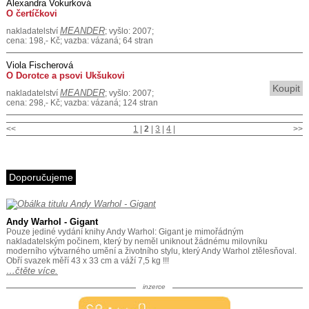
Alexandra Vokurková
O čertíčkovi
MEANDER
nakladatelství
; vyšlo: 2007;
cena: 198,- Kč; vazba: vázaná; 64 stran
Viola Fischerová
O Dorotce a psovi Ukšukovi
Koupit
MEANDER
nakladatelství
; vyšlo: 2007;
cena: 298,- Kč; vazba: vázaná; 124 stran
<<
1
|
2
|
3
|
4
|
>>
Doporučujeme
Andy Warhol - Gigant
Pouze jediné vydání knihy Andy Warhol: Gigant je mimořádným
nakladatelským počinem, který by neměl uniknout žádnému milovníku
moderního výtvarného umění a životního stylu, který Andy Warhol ztělesňoval.
Obří svazek měří 43 x 33 cm a váží 7,5 kg !!!
…čtěte více.
inzerce