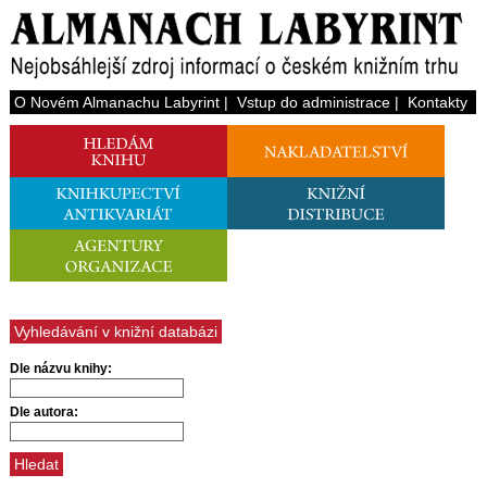
O Novém Almanachu Labyrint
|
Vstup do administrace
|
Kontakty
Vyhledávání v knižní databázi
Dle názvu knihy:
Dle autora: