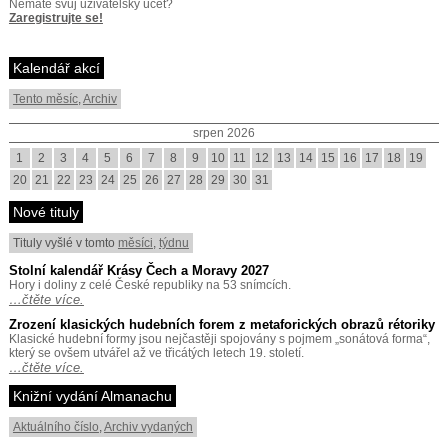
Nemáte svůj uživatelský účet?
Zaregistrujte se!
Kalendář akcí
Tento měsíc
,
Archiv
srpen 2026
1
2
3
4
5
6
7
8
9
10
11
12
13
14
15
16
17
18
19
20
21
22
23
24
25
26
27
28
29
30
31
Nové tituly
Tituly vyšlé v tomto
měsíci
,
týdnu
Stolní kalendář Krásy Čech a Moravy 2027
Hory i doliny z celé České republiky na 53 snímcích.
…čtěte více.
Zrození klasických hudebních forem z metaforických obrazů rétoriky
Klasické hudební formy jsou nejčastěji spojovány s pojmem „sonátová forma“,
který se ovšem utvářel až ve třicátých letech 19. století.
…čtěte více.
Knižní vydání Almanachu
Aktuálního číslo
,
Archiv vydaných