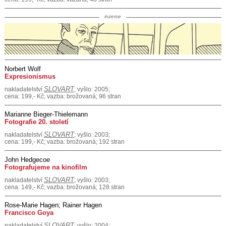
inzerce
Norbert Wolf
Expresionismus
SLOVART
nakladatelství
; vyšlo: 2005;
cena: 199,- Kč; vazba: brožovaná; 96 stran
Marianne Bieger-Thielemann
Fotografie 20. století
SLOVART
nakladatelství
; vyšlo: 2003;
cena: 199,- Kč; vazba: brožovaná; 192 stran
John Hedgecoe
Fotografujeme na kinofilm
SLOVART
nakladatelství
; vyšlo: 2003;
cena: 149,- Kč; vazba: brožovaná; 128 stran
Rose-Marie Hagen; Rainer Hagen
Francisco Goya
SLOVART
nakladatelství
; vyšlo: 2004;