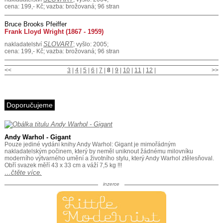
cena: 199,- Kč; vazba: brožovaná; 96 stran
Bruce Brooks Pfeiffer
Frank Lloyd Wright (1867 - 1959)
SLOVART
nakladatelství
; vyšlo: 2005;
cena: 199,- Kč; vazba: brožovaná; 96 stran
<<
3
|
4
|
5
|
6
|
7
|
8
|
9
|
10
|
11
|
12
|
>>
Doporučujeme
Andy Warhol - Gigant
Pouze jediné vydání knihy Andy Warhol: Gigant je mimořádným
nakladatelským počinem, který by neměl uniknout žádnému milovníku
moderního výtvarného umění a životního stylu, který Andy Warhol ztělesňoval.
Obří svazek měří 43 x 33 cm a váží 7,5 kg !!!
…čtěte více.
inzerce