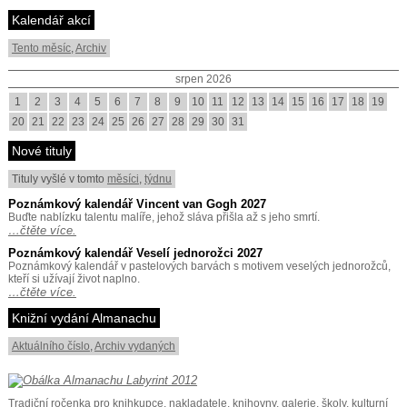
Kalendář akcí
Tento měsíc
,
Archiv
srpen 2026
1
2
3
4
5
6
7
8
9
10
11
12
13
14
15
16
17
18
19
20
21
22
23
24
25
26
27
28
29
30
31
Nové tituly
Tituly vyšlé v tomto
měsíci
,
týdnu
Poznámkový kalendář Vincent van Gogh 2027
Buďte nablízku talentu malíře, jehož sláva přišla až s jeho smrtí.
…čtěte více.
Poznámkový kalendář Veselí jednorožci 2027
Poznámkový kalendář v pastelových barvách s motivem veselých jednorožců,
kteří si užívají život naplno.
…čtěte více.
Knižní vydání Almanachu
Aktuálního číslo
,
Archiv vydaných
Tradiční ročenka pro knihkupce, nakladatele, knihovny, galerie, školy, kulturní