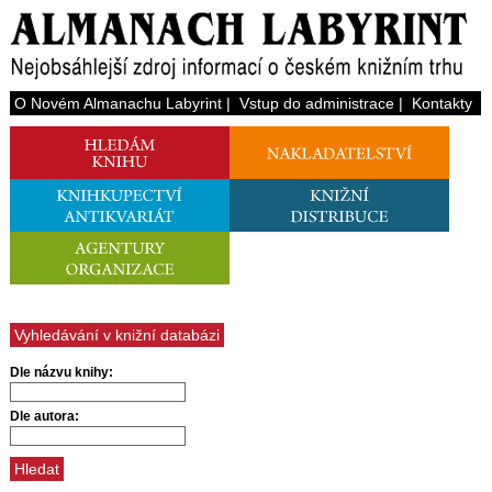
O Novém Almanachu Labyrint
|
Vstup do administrace
|
Kontakty
Vyhledávání v knižní databázi
Dle názvu knihy:
Dle autora: