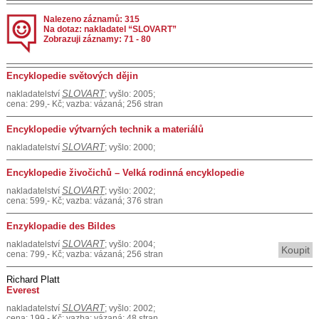
Nalezeno záznamů: 315
Na dotaz: nakladatel “SLOVART”
Zobrazuji záznamy: 71 - 80
Encyklopedie světových dějin
SLOVART
nakladatelství
; vyšlo: 2005;
cena: 299,- Kč; vazba: vázaná; 256 stran
Encyklopedie výtvarných technik a materiálů
SLOVART
nakladatelství
; vyšlo: 2000;
Encyklopedie živočichů – Velká rodinná encyklopedie
SLOVART
nakladatelství
; vyšlo: 2002;
cena: 599,- Kč; vazba: vázaná; 376 stran
Enzyklopadie des Bildes
SLOVART
nakladatelství
; vyšlo: 2004;
Koupit
cena: 799,- Kč; vazba: vázaná; 256 stran
Richard Platt
Everest
SLOVART
nakladatelství
; vyšlo: 2002;
cena: 199,- Kč; vazba: vázaná; 48 stran