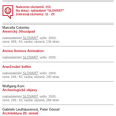
Nalezeno záznamů: 315
Na dotaz: nakladatel “SLOVART”
Zobrazuji záznamy: 11 - 20
Marcella Colombo
Americký Jihozápad
SLOVART
nakladatelství
; vyšlo: 2003;
cena: 499,- Kč; vazba: vázaná; 136 stran
Anima Animus Animation
SLOVART
nakladatelství
; vyšlo: 2000;
Aranžování květin
SLOVART
nakladatelství
; vyšlo: 2004;
cena: 249,- Kč; vazba: vázaná; 240 stran
Wolfgang Korn
Archeologické objevy
SLOVART
nakladatelství
; vyšlo: 2005;
cena: 299,- Kč; vazba: vázaná; 288 stran
Gabriele Leuthäuserová; Peter Gössel
Architektura 20. století