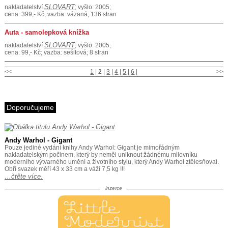
SLOVART
nakladatelství
; vyšlo: 2005;
cena: 399,- Kč; vazba: vázaná; 136 stran
Auta - samolepková knížka
SLOVART
nakladatelství
; vyšlo: 2005;
cena: 99,- Kč; vazba: sešitová; 8 stran
<<
1
|
2
|
3
|
4
|
5
|
6
|
>>
Doporučujeme
Andy Warhol - Gigant
Pouze jediné vydání knihy Andy Warhol: Gigant je mimořádným
nakladatelským počinem, který by neměl uniknout žádnému milovníku
moderního výtvarného umění a životního stylu, který Andy Warhol ztělesňoval.
Obří svazek měří 43 x 33 cm a váží 7,5 kg !!!
…čtěte více.
inzerce