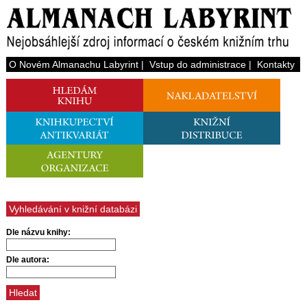
O Novém Almanachu Labyrint
|
Vstup do administrace
|
Kontakty
Vyhledávání v knižní databázi
Dle názvu knihy:
Dle autora: