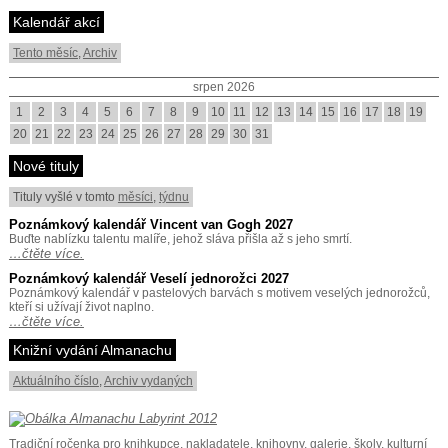
Kalendář akcí
Tento měsíc
,
Archiv
srpen 2026
1
2
3
4
5
6
7
8
9
10
11
12
13
14
15
16
17
18
19
20
21
22
23
24
25
26
27
28
29
30
31
Nové tituly
Tituly vyšlé v tomto
měsíci
,
týdnu
Poznámkový kalendář Vincent van Gogh 2027
Buďte nablízku talentu malíře, jehož sláva přišla až s jeho smrtí.
…čtěte více.
Poznámkový kalendář Veselí jednorožci 2027
Poznámkový kalendář v pastelových barvách s motivem veselých jednorožců,
kteří si užívají život naplno.
…čtěte více.
Knižní vydání Almanachu
Aktuálního číslo
,
Archiv vydaných
Tradiční ročenka pro knihkupce, nakladatele, knihovny, galerie, školy, kulturní