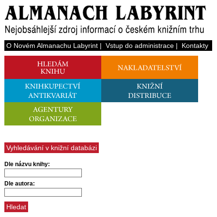
O Novém Almanachu Labyrint
|
Vstup do administrace
|
Kontakty
Vyhledávání v knižní databázi
Dle názvu knihy:
Dle autora: