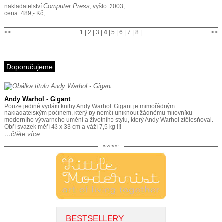
Computer Press
nakladatelství
; vyšlo: 2003;
cena: 489,- Kč;
<<
1
|
2
|
3
|
4
|
5
|
6
|
7
|
8
|
>>
Doporučujeme
Andy Warhol - Gigant
Pouze jediné vydání knihy Andy Warhol: Gigant je mimořádným
nakladatelským počinem, který by neměl uniknout žádnému milovníku
moderního výtvarného umění a životního stylu, který Andy Warhol ztělesňoval.
Obří svazek měří 43 x 33 cm a váží 7,5 kg !!!
…čtěte více.
inzerce