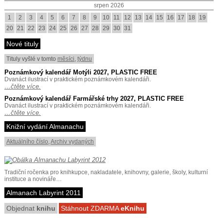
srpen 2026
1
2
3
4
5
6
7
8
9
10
11
12
13
14
15
16
17
18
19
20
21
22
23
24
25
26
27
28
29
30
31
Nové tituly
Tituly vyšlé v tomto
měsíci
,
týdnu
Poznámkový kalendář Motýli 2027, PLASTIC FREE
Dvanáct ilustrací v praktickém poznámkovém kalendáři.
…čtěte více.
Poznámkový kalendář Farmářské trhy 2027, PLASTIC FREE
Dvanáct ilustrací v praktickém poznámkovém kalendáři.
…čtěte více.
Knižní vydání Almanachu
Aktuálního číslo
,
Archiv vydaných
Tradiční ročenka pro knihkupce, nakladatele, knihovny, galerie, školy, kulturní
instituce a novináře…
Almanach Labyrint 2011
Objednat
knihu
Stáhnout ZDARMA
eKnihu