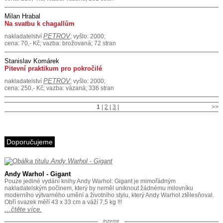
Milan Hrabal
Na svatbu k chagallům
PETROV
nakladatelství
; vyšlo: 2000;
cena: 70,- Kč; vazba: brožovaná; 72 stran
Stanislav Komárek
Pitevní praktikum pro pokročilé
PETROV
nakladatelství
; vyšlo: 2000;
cena: 250,- Kč; vazba: vázaná; 336 stran
1
|
2
|
3
|
>>
Doporučujeme
Andy Warhol - Gigant
Pouze jediné vydání knihy Andy Warhol: Gigant je mimořádným
nakladatelským počinem, který by neměl uniknout žádnému milovníku
moderního výtvarného umění a životního stylu, který Andy Warhol ztělesňoval.
Obří svazek měří 43 x 33 cm a váží 7,5 kg !!!
…čtěte více.
inzerce