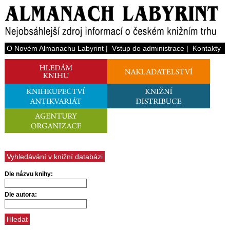
O Novém Almanachu Labyrint
|
Vstup do administrace
|
Kontakty
Vyhledávání v knižní databázi
Dle názvu knihy:
Dle autora: