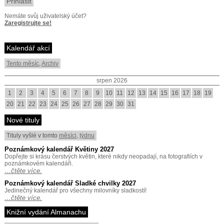
Nemáte svůj uživatelský účet?
Zaregistrujte se!
Kalendář akcí
Tento měsíc
,
Archiv
srpen 2026
1
2
3
4
5
6
7
8
9
10
11
12
13
14
15
16
17
18
19
20
21
22
23
24
25
26
27
28
29
30
31
Nové tituly
Tituly vyšlé v tomto
měsíci
,
týdnu
Poznámkový kalendář Květiny 2027
Dopřejte si krásu čerstvých květin, které nikdy neopadají, na fotografiích v
poznámkovém kalendáři.
…čtěte více.
Poznámkový kalendář Sladké chvilky 2027
Jedinečný kalendář pro všechny milovníky sladkostí!
…čtěte více.
Knižní vydání Almanachu