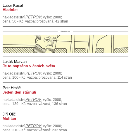
Lubor Kasal
Hladolet
PETROV
nakladatelství
; vyšlo: 2000;
cena: 50,- Kč; vazba: brožovaná; 42 stran
inzerce
Lukáš Marvan
Je to napsáno v čarách světa
PETROV
nakladatelství
; vyšlo: 2000;
cena: 100,- Kč; vazba: brožovaná; 114 stran
Petr Hrbáč
Jeden den stárnutí
PETROV
nakladatelství
; vyšlo: 2000;
cena: 139,- Kč; vazba: vázaná; 136 stran
Jiří Olič
Molitan
PETROV
nakladatelství
; vyšlo: 2000;
cena: 210,- Kč; vazba: vázaná; 232 stran