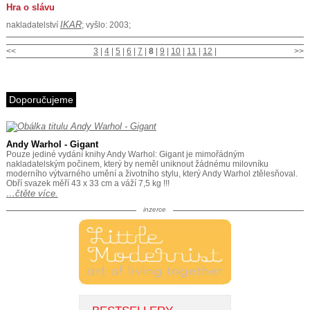
Hra o slávu
IKAR
nakladatelství
; vyšlo: 2003;
<<
3
|
4
|
5
|
6
|
7
|
8
|
9
|
10
|
11
|
12
|
>>
Doporučujeme
Andy Warhol - Gigant
Pouze jediné vydání knihy Andy Warhol: Gigant je mimořádným
nakladatelským počinem, který by neměl uniknout žádnému milovníku
moderního výtvarného umění a životního stylu, který Andy Warhol ztělesňoval.
Obří svazek měří 43 x 33 cm a váží 7,5 kg !!!
…čtěte více.
inzerce