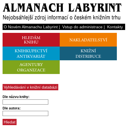
O Novém Almanachu Labyrint
|
Vstup do administrace
|
Kontakty
Vyhledávání v knižní databázi
Dle názvu knihy:
Dle autora: