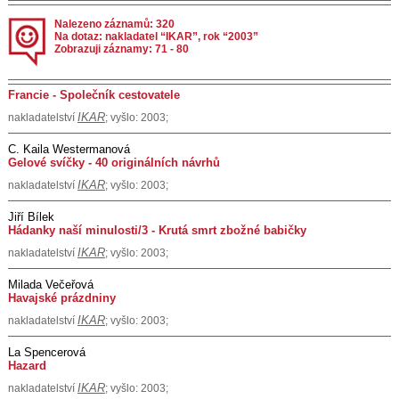
Nalezeno záznamů: 320
Na dotaz: nakladatel “IKAR”, rok “2003”
Zobrazuji záznamy: 71 - 80
Francie - Společník cestovatele
IKAR
nakladatelství
; vyšlo: 2003;
C. Kaila Westermanová
Gelové svíčky - 40 originálních návrhů
IKAR
nakladatelství
; vyšlo: 2003;
Jiří Bílek
Hádanky naší minulosti/3 - Krutá smrt zbožné babičky
IKAR
nakladatelství
; vyšlo: 2003;
Milada Večeřová
Havajské prázdniny
IKAR
nakladatelství
; vyšlo: 2003;
La Spencerová
Hazard
IKAR
nakladatelství
; vyšlo: 2003;