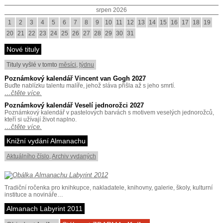
srpen 2026
1
2
3
4
5
6
7
8
9
10
11
12
13
14
15
16
17
18
19
20
21
22
23
24
25
26
27
28
29
30
31
Nové tituly
Tituly vyšlé v tomto
měsíci
,
týdnu
Poznámkový kalendář Vincent van Gogh 2027
Buďte nablízku talentu malíře, jehož sláva přišla až s jeho smrtí.
…čtěte více.
Poznámkový kalendář Veselí jednorožci 2027
Poznámkový kalendář v pastelových barvách s motivem veselých jednorožců,
kteří si užívají život naplno.
…čtěte více.
Knižní vydání Almanachu
Aktuálního číslo
,
Archiv vydaných
Tradiční ročenka pro knihkupce, nakladatele, knihovny, galerie, školy, kulturní
instituce a novináře…
Almanach Labyrint 2011