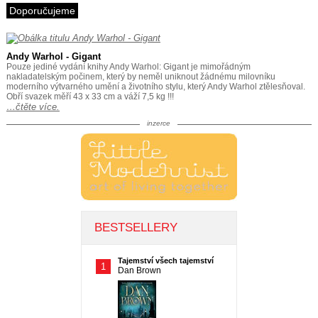
Doporučujeme
Andy Warhol - Gigant
Pouze jediné vydání knihy Andy Warhol: Gigant je mimořádným
nakladatelským počinem, který by neměl uniknout žádnému milovníku
moderního výtvarného umění a životního stylu, který Andy Warhol ztělesňoval.
Obří svazek měří 43 x 33 cm a váží 7,5 kg !!!
…čtěte více.
inzerce