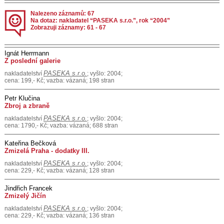
Nalezeno záznamů: 67
Na dotaz: nakladatel “PASEKA s.r.o.”, rok “2004”
Zobrazuji záznamy: 61 - 67
Ignát Herrmann
Z poslední galerie
PASEKA s.r.o.
nakladatelství
; vyšlo: 2004;
cena: 199,- Kč; vazba: vázaná; 198 stran
Petr Klučina
Zbroj a zbraně
PASEKA s.r.o.
nakladatelství
; vyšlo: 2004;
cena: 1790,- Kč; vazba: vázaná; 688 stran
Kateřina Bečková
Zmizelá Praha - dodatky III.
PASEKA s.r.o.
nakladatelství
; vyšlo: 2004;
cena: 229,- Kč; vazba: vázaná; 128 stran
Jindřich Francek
Zmizelý Jičín
PASEKA s.r.o.
nakladatelství
; vyšlo: 2004;
cena: 229,- Kč; vazba: vázaná; 136 stran