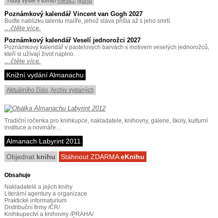
Tituly vyšlé v tomto
měsíci
,
týdnu
Poznámkový kalendář Vincent van Gogh 2027
Buďte nablízku talentu malíře, jehož sláva přišla až s jeho smrtí.
…čtěte více.
Poznámkový kalendář Veselí jednorožci 2027
Poznámkový kalendář v pastelových barvách s motivem veselých jednorožců,
kteří si užívají život naplno.
…čtěte více.
Knižní vydání Almanachu
Aktuálního číslo
,
Archiv vydaných
Tradiční ročenka pro knihkupce, nakladatele, knihovny, galerie, školy, kulturní
instituce a novináře…
Almanach Labyrint 2011
Objednat
knihu
Stáhnout ZDARMA
eKnihu
Obsahuje
Nakladatelé a jejich knihy
Literární agentury a organizace
Praktické informaturium
Distribuční firmy /ČR/
Knihkupectví a knihovny /PRAHA/