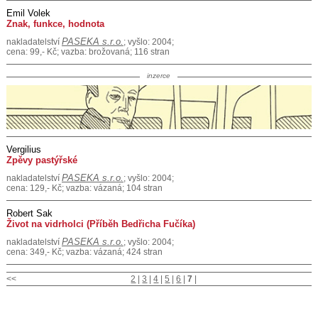
Emil Volek
Znak, funkce, hodnota
PASEKA s.r.o.
nakladatelství
; vyšlo: 2004;
cena: 99,- Kč; vazba: brožovaná; 116 stran
inzerce
Vergilius
Zpěvy pastýřské
PASEKA s.r.o.
nakladatelství
; vyšlo: 2004;
cena: 129,- Kč; vazba: vázaná; 104 stran
Robert Sak
Život na vidrholci (Příběh Bedřicha Fučíka)
PASEKA s.r.o.
nakladatelství
; vyšlo: 2004;
cena: 349,- Kč; vazba: vázaná; 424 stran
<<
2
|
3
|
4
|
5
|
6
|
7
|