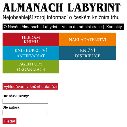
O Novém Almanachu Labyrint
|
Vstup do administrace
|
Kontakty
Vyhledávání v knižní databázi
Dle názvu knihy:
Dle autora: