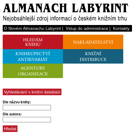
O Novém Almanachu Labyrint
|
Vstup do administrace
|
Kontakty
Vyhledávání v knižní databázi
Dle názvu knihy:
Dle autora: