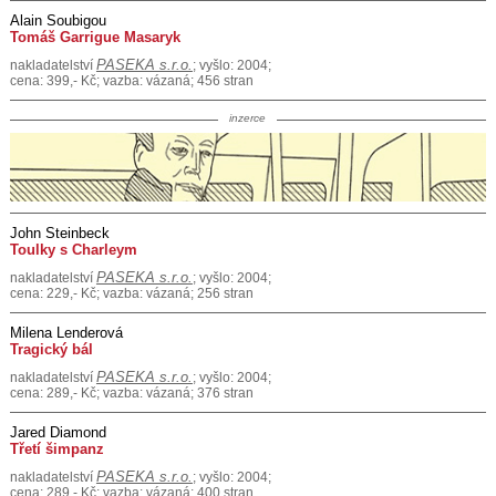
Alain Soubigou
Tomáš Garrigue Masaryk
PASEKA s.r.o.
nakladatelství
; vyšlo: 2004;
cena: 399,- Kč; vazba: vázaná; 456 stran
inzerce
John Steinbeck
Toulky s Charleym
PASEKA s.r.o.
nakladatelství
; vyšlo: 2004;
cena: 229,- Kč; vazba: vázaná; 256 stran
Milena Lenderová
Tragický bál
PASEKA s.r.o.
nakladatelství
; vyšlo: 2004;
cena: 289,- Kč; vazba: vázaná; 376 stran
Jared Diamond
Třetí šimpanz
PASEKA s.r.o.
nakladatelství
; vyšlo: 2004;
cena: 289,- Kč; vazba: vázaná; 400 stran