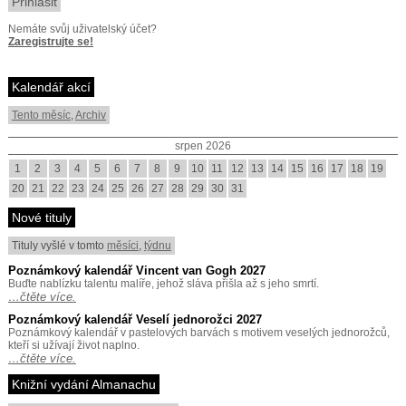
Nemáte svůj uživatelský účet?
Zaregistrujte se!
Kalendář akcí
Tento měsíc
,
Archiv
srpen 2026
1
2
3
4
5
6
7
8
9
10
11
12
13
14
15
16
17
18
19
20
21
22
23
24
25
26
27
28
29
30
31
Nové tituly
Tituly vyšlé v tomto
měsíci
,
týdnu
Poznámkový kalendář Vincent van Gogh 2027
Buďte nablízku talentu malíře, jehož sláva přišla až s jeho smrtí.
…čtěte více.
Poznámkový kalendář Veselí jednorožci 2027
Poznámkový kalendář v pastelových barvách s motivem veselých jednorožců,
kteří si užívají život naplno.
…čtěte více.
Knižní vydání Almanachu