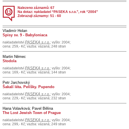
Nalezeno záznamů: 67
Na dotaz: nakladatel “PASEKA s.r.o.”, rok “2004”
Zobrazuji záznamy: 51 - 60
Vladimír Holan
Spisy sv. 9 - Babyloniaca
PASEKA s.r.o.
nakladatelství
; vyšlo: 2004;
cena: 259,- Kč; vazba: vázaná; 248 stran
Martin Němec
Stodola
PASEKA s.r.o.
nakladatelství
; vyšlo: 2004;
cena: 169,- Kč; vazba: vázaná; 144 stran
Petr Jarchovský
Šakalí léta. Pelíšky. Pupendo
PASEKA s.r.o.
nakladatelství
; vyšlo: 2004;
cena: 229,- Kč; vazba: vázaná; 232 stran
Hana Volavková; Pavel Bělina
The Lost Jewish Town of Prague
PASEKA s.r.o.
nakladatelství
; vyšlo: 2004;
cena: 299,- Kč; vazba: vázaná; 249 stran