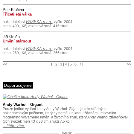
Petr Klučina
Třicetiletá válka
PASEKA s.r.o.
nakladatelství
; vyšlo: 2004;
cena: 490,- Kč; vazba: vázaná; 416 stran
Jiří Gruša
Umění stárnout
PASEKA s.r.o.
nakladatelství
; vyšlo: 2004;
cena: 269,- Kč; vazba: vázaná; 256 stran
<<
1
|
2
|
3
|
4
|
5
|
6
|
7
|
>>
Doporučujeme
Andy Warhol - Gigant
Pouze jediné vydání knihy Andy Warhol: Gigant je mimořádným
nakladatelským počinem, který by neměl uniknout žádnému milovníku
moderního výtvarného umění a životního stylu, který Andy Warhol ztělesňoval.
Obří svazek měří 43 x 33 cm a váží 7,5 kg !!!
…čtěte více.
inzerce