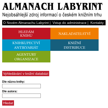
O Novém Almanachu Labyrint
|
Vstup do administrace
|
Kontakty
Vyhledávání v knižní databázi
Dle názvu knihy:
Dle autora: