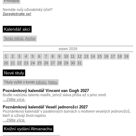
Nemáte svůj uživatelský účet?
Zaregistrujte se!
Kalendář akcí
Tento měsíc
,
Archiv
srpen 2026
1
2
3
4
5
6
7
8
9
10
11
12
13
14
15
16
17
18
19
20
21
22
23
24
25
26
27
28
29
30
31
Nové tituly
Tituly vyšlé v tomto
měsíci
,
týdnu
Poznámkový kalendář Vincent van Gogh 2027
Buďte nablízku talentu malíře, jehož sláva přišla až s jeho smrtí.
…čtěte více.
Poznámkový kalendář Veselí jednorožci 2027
Poznámkový kalendář v pastelových barvách s motivem veselých jednorožců,
kteří si užívají život naplno.
…čtěte více.
Knižní vydání Almanachu