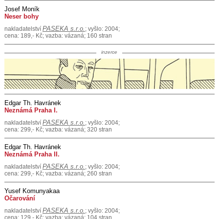
Josef Moník
Neser bohy
PASEKA s.r.o.
nakladatelství
; vyšlo: 2004;
cena: 189,- Kč; vazba: vázaná; 160 stran
inzerce
Edgar Th. Havránek
Neznámá Praha I.
PASEKA s.r.o.
nakladatelství
; vyšlo: 2004;
cena: 299,- Kč; vazba: vázaná; 320 stran
Edgar Th. Havránek
Neznámá Praha II.
PASEKA s.r.o.
nakladatelství
; vyšlo: 2004;
cena: 299,- Kč; vazba: vázaná; 260 stran
Yusef Komunyakaa
Očarování
PASEKA s.r.o.
nakladatelství
; vyšlo: 2004;
cena: 129,- Kč; vazba: vázaná; 104 stran