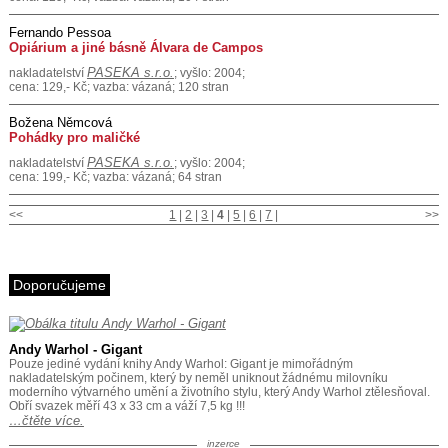
Fernando Pessoa
Opiárium a jiné básně Álvara de Campos
PASEKA s.r.o.
nakladatelství
; vyšlo: 2004;
cena: 129,- Kč; vazba: vázaná; 120 stran
Božena Němcová
Pohádky pro maličké
PASEKA s.r.o.
nakladatelství
; vyšlo: 2004;
cena: 199,- Kč; vazba: vázaná; 64 stran
<<
1
|
2
|
3
|
4
|
5
|
6
|
7
|
>>
Doporučujeme
Andy Warhol - Gigant
Pouze jediné vydání knihy Andy Warhol: Gigant je mimořádným
nakladatelským počinem, který by neměl uniknout žádnému milovníku
moderního výtvarného umění a životního stylu, který Andy Warhol ztělesňoval.
Obří svazek měří 43 x 33 cm a váží 7,5 kg !!!
…čtěte více.
inzerce