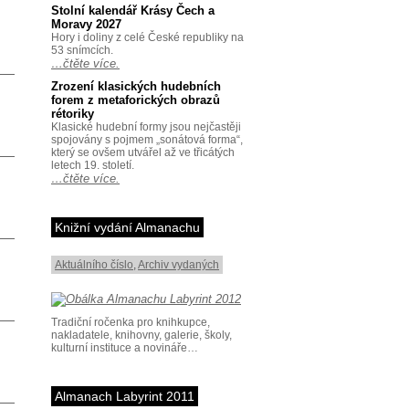
Stolní kalendář Krásy Čech a
Moravy 2027
Hory i doliny z celé České republiky na
53 snímcích.
…čtěte více.
Zrození klasických hudebních
forem z metaforických obrazů
rétoriky
Klasické hudební formy jsou nejčastěji
spojovány s pojmem „sonátová forma“,
který se ovšem utvářel až ve třicátých
letech 19. století.
…čtěte více.
Knižní vydání Almanachu
Aktuálního číslo
,
Archiv vydaných
Tradiční ročenka pro knihkupce,
nakladatele, knihovny, galerie, školy,
kulturní instituce a novináře…
Almanach Labyrint 2011