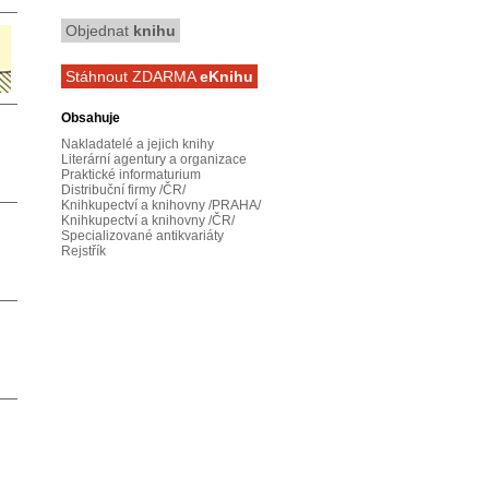
Objednat
knihu
Stáhnout ZDARMA
eKnihu
Obsahuje
Nakladatelé a jejich knihy
Literární agentury a organizace
Praktické informaturium
Distribuční firmy /ČR/
Knihkupectví a knihovny /PRAHA/
Knihkupectví a knihovny /ČR/
Specializované antikvariáty
Rejstřík