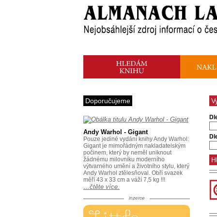
Doporučujeme
V
Dl
Andy Warhol - Gigant
Dl
Pouze jediné vydání knihy Andy Warhol:
Gigant je mimořádným nakladatelským
počinem, který by neměl uniknout
žádnému milovníku moderního
výtvarného umění a životního stylu, který
Andy Warhol ztělesňoval. Obří svazek
měří 43 x 33 cm a váží 7,5 kg !!!
…čtěte více.
inzerce