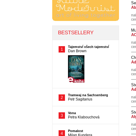
Se
Ab
na
ce
Mu
AC
na
ce
Ch
Ad
na
ce
St
Ad
na
ce
St
Af
na
ce