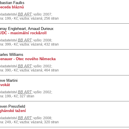
bastian Faulks
eceda bláznů
BB ART
kladatelství
; vyšlo: 2007;
na: 199,- Kč; vazba: vázaná; 256 stran
rray Engleheart, Arnaud Durieux
/DC - maximální rock&roll
BB ART
kladatelství
; vyšlo: 2008;
na: 399,- Kč; vazba: vázaná; 432 stran
arles Williams
enauer - Otec nového Německa
BB ART
kladatelství
; vyšlo: 2002;
na: 390,- Kč; vazba: vázaná; 464 stran
eve Martini
vokát
BB ART
kladatelství
; vyšlo: 2002;
na: 199,- Kč; 327 stran
even Pressfield
ghánské tažení
BB ART
kladatelství
; vyšlo: 2008;
na: 249,- Kč; vazba: vázaná; 320 stran