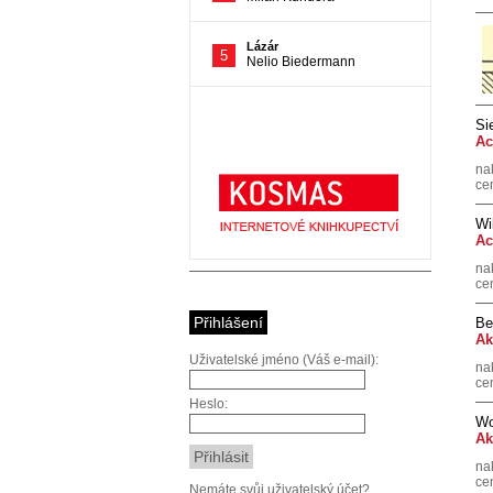
Si
Ac
na
ce
Wi
Ac
na
ce
Přihlášení
Be
Ak
Uživatelské jméno (Váš e-mail):
na
ce
Heslo:
Wo
Ak
na
ce
Nemáte svůj uživatelský účet?