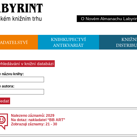
O Novém Almanachu Labyrin
yhledávání v knižní databázi
e názvu knihy:
e autora:
Nalezeno záznamů: 2029
Na dotaz: nakladatel “BB ART”
Zobrazuji záznamy: 21 - 30