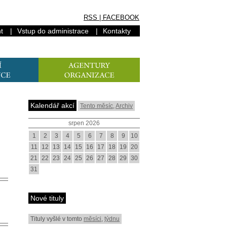
RSS
|
FACEBOOK
t
|
Vstup do administrace
|
Kontakty
Kalendář akcí
Tento měsíc
,
Archiv
srpen 2026
1
2
3
4
5
6
7
8
9
10
11
12
13
14
15
16
17
18
19
20
21
22
23
24
25
26
27
28
29
30
31
Nové tituly
Tituly vyšlé v tomto
měsíci
,
týdnu