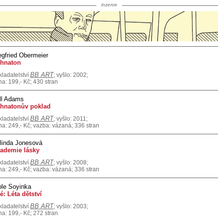
inzerce
egfried Obermeier
hnaton
BB ART
kladatelství
; vyšlo: 2002;
na: 199,- Kč; 430 stran
ll Adams
hnatonův poklad
BB ART
kladatelství
; vyšlo: 2011;
na: 249,- Kč; vazba: vázaná; 336 stran
linda Jonesová
ademie lásky
BB ART
kladatelství
; vyšlo: 2008;
na: 249,- Kč; vazba: vázaná; 336 stran
le Soyinka
é: Léta dětství
BB ART
kladatelství
; vyšlo: 2003;
na: 199,- Kč; 272 stran