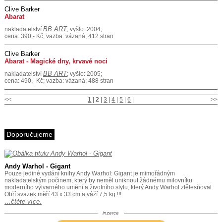
Clive Barker
Abarat
BB ART
nakladatelství
; vyšlo: 2004;
cena: 390,- Kč; vazba: vázaná; 412 stran
Clive Barker
Abarat - Magické dny, krvavé noci
BB ART
nakladatelství
; vyšlo: 2005;
cena: 490,- Kč; vazba: vázaná; 488 stran
<<
1
|
2
|
3
|
4
|
5
|
6
|
>>
Doporučujeme
Andy Warhol - Gigant
Pouze jediné vydání knihy Andy Warhol: Gigant je mimořádným
nakladatelským počinem, který by neměl uniknout žádnému milovníku
moderního výtvarného umění a životního stylu, který Andy Warhol ztělesňoval.
Obří svazek měří 43 x 33 cm a váží 7,5 kg !!!
…čtěte více.
inzerce