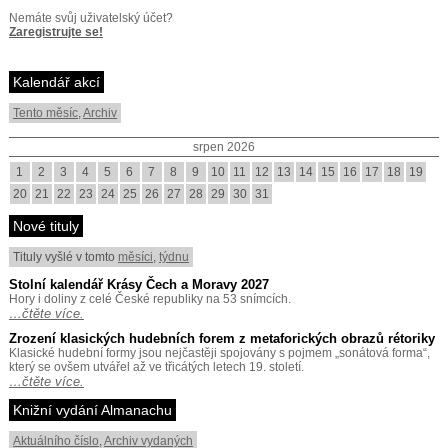
Nemáte svůj uživatelský účet?
Zaregistrujte se!
Kalendář akcí
Tento měsíc
,
Archiv
srpen 2026
1
2
3
4
5
6
7
8
9
10
11
12
13
14
15
16
17
18
19
20
21
22
23
24
25
26
27
28
29
30
31
Nové tituly
Tituly vyšlé v tomto
měsíci
,
týdnu
Stolní kalendář Krásy Čech a Moravy 2027
Hory i doliny z celé České republiky na 53 snímcích.
…čtěte více.
Zrození klasických hudebních forem z metaforických obrazů rétoriky
Klasické hudební formy jsou nejčastěji spojovány s pojmem „sonátová forma“,
který se ovšem utvářel až ve třicátých letech 19. století.
…čtěte více.
Knižní vydání Almanachu
Aktuálního číslo
,
Archiv vydaných