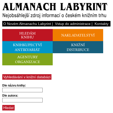
O Novém Almanachu Labyrint
|
Vstup do administrace
|
Kontakty
Vyhledávání v knižní databázi
Dle názvu knihy:
Dle autora: