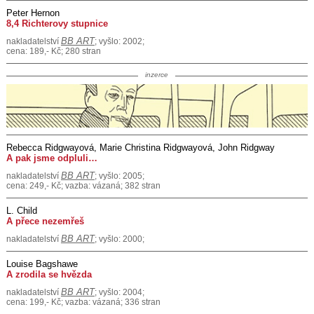
Peter Hernon
8,4 Richterovy stupnice
BB ART
nakladatelství
; vyšlo: 2002;
cena: 189,- Kč; 280 stran
inzerce
Rebecca Ridgwayová, Marie Christina Ridgwayová, John Ridgway
A pak jsme odpluli…
BB ART
nakladatelství
; vyšlo: 2005;
cena: 249,- Kč; vazba: vázaná; 382 stran
L. Child
A přece nezemřeš
BB ART
nakladatelství
; vyšlo: 2000;
Louise Bagshawe
A zrodila se hvězda
BB ART
nakladatelství
; vyšlo: 2004;
cena: 199,- Kč; vazba: vázaná; 336 stran