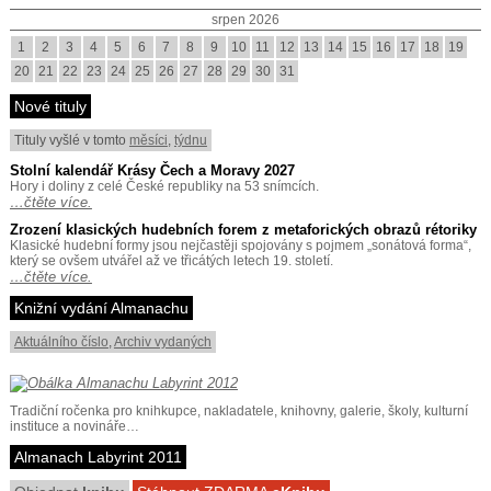
srpen 2026
1
2
3
4
5
6
7
8
9
10
11
12
13
14
15
16
17
18
19
20
21
22
23
24
25
26
27
28
29
30
31
Nové tituly
Tituly vyšlé v tomto
měsíci
,
týdnu
Stolní kalendář Krásy Čech a Moravy 2027
Hory i doliny z celé České republiky na 53 snímcích.
…čtěte více.
Zrození klasických hudebních forem z metaforických obrazů rétoriky
Klasické hudební formy jsou nejčastěji spojovány s pojmem „sonátová forma“,
který se ovšem utvářel až ve třicátých letech 19. století.
…čtěte více.
Knižní vydání Almanachu
Aktuálního číslo
,
Archiv vydaných
Tradiční ročenka pro knihkupce, nakladatele, knihovny, galerie, školy, kulturní
instituce a novináře…
Almanach Labyrint 2011