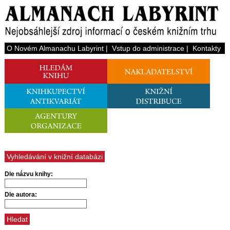
O Novém Almanachu Labyrint
|
Vstup do administrace
|
Kontakty
Vyhledávání v knižní databázi
Dle názvu knihy:
Dle autora: