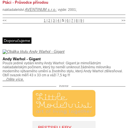
Ptáci - Průvodce přírodou
AVENTINUM s.r.o.
nakladatelství
; vyjde: 2001;
<<
1
|
2
|
3
|
4
|
5
|
6
|
7
|
8
|
9
|
>>
Doporučujeme
Andy Warhol - Gigant
Pouze jediné vydání knihy Andy Warhol: Gigant je mimořádným
nakladatelským počinem, který by neměl uniknout žádnému milovníku
moderního výtvarného umění a životního stylu, který Andy Warhol ztělesňoval.
Obří svazek měří 43 x 33 cm a váží 7,5 kg !!!
…čtěte více.
inzerce