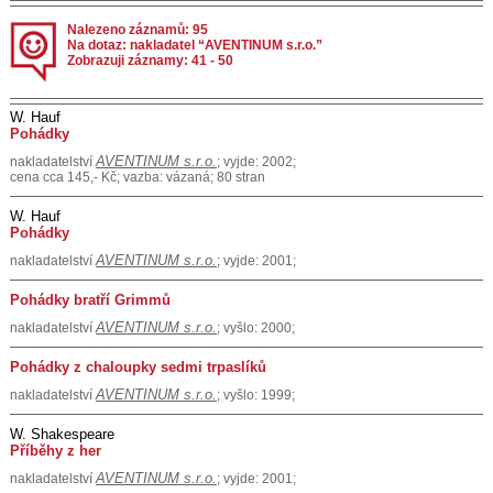
Nalezeno záznamů: 95
Na dotaz: nakladatel “AVENTINUM s.r.o.”
Zobrazuji záznamy: 41 - 50
W. Hauf
Pohádky
AVENTINUM s.r.o.
nakladatelství
; vyjde: 2002;
cena cca 145,- Kč; vazba: vázaná; 80 stran
W. Hauf
Pohádky
AVENTINUM s.r.o.
nakladatelství
; vyjde: 2001;
Pohádky bratří Grimmů
AVENTINUM s.r.o.
nakladatelství
; vyšlo: 2000;
Pohádky z chaloupky sedmi trpaslíků
AVENTINUM s.r.o.
nakladatelství
; vyšlo: 1999;
W. Shakespeare
Příběhy z her
AVENTINUM s.r.o.
nakladatelství
; vyjde: 2001;