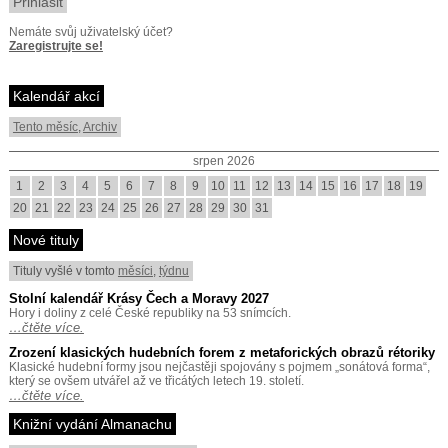
Nemáte svůj uživatelský účet?
Zaregistrujte se!
Kalendář akcí
Tento měsíc
,
Archiv
srpen 2026
1
2
3
4
5
6
7
8
9
10
11
12
13
14
15
16
17
18
19
20
21
22
23
24
25
26
27
28
29
30
31
Nové tituly
Tituly vyšlé v tomto
měsíci
,
týdnu
Stolní kalendář Krásy Čech a Moravy 2027
Hory i doliny z celé České republiky na 53 snímcích.
…čtěte více.
Zrození klasických hudebních forem z metaforických obrazů rétoriky
Klasické hudební formy jsou nejčastěji spojovány s pojmem „sonátová forma“,
který se ovšem utvářel až ve třicátých letech 19. století.
…čtěte více.
Knižní vydání Almanachu