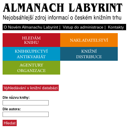
O Novém Almanachu Labyrint
|
Vstup do administrace
|
Kontakty
Vyhledávání v knižní databázi
Dle názvu knihy:
Dle autora: