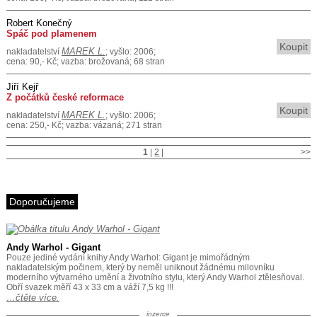
Robert Konečný
Spáč pod plamenem
Koupit
MAREK L.
nakladatelství
; vyšlo: 2006;
cena: 90,- Kč; vazba: brožovaná; 68 stran
Jiří Kejř
Z počátků české reformace
Koupit
MAREK L.
nakladatelství
; vyšlo: 2006;
cena: 250,- Kč; vazba: vázaná; 271 stran
1
|
2
|
>>
Doporučujeme
Andy Warhol - Gigant
Pouze jediné vydání knihy Andy Warhol: Gigant je mimořádným
nakladatelským počinem, který by neměl uniknout žádnému milovníku
moderního výtvarného umění a životního stylu, který Andy Warhol ztělesňoval.
Obří svazek měří 43 x 33 cm a váží 7,5 kg !!!
…čtěte více.
inzerce