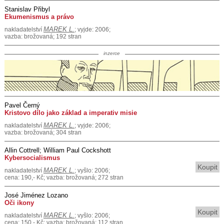
Stanislav Přibyl
Ekumenismus a právo
MAREK L.
nakladatelství
; vyjde: 2006;
vazba: brožovaná; 192 stran
inzerce
Pavel Černý
Kristovo dílo jako základ a imperativ misie
MAREK L.
nakladatelství
; vyjde: 2006;
vazba: brožovaná; 304 stran
Allin Cottrell; William Paul Cockshott
Kybersocialismus
Koupit
MAREK L.
nakladatelství
; vyšlo: 2006;
cena: 190,- Kč; vazba: brožovaná; 272 stran
José Jiménez Lozano
Oči ikony
Koupit
MAREK L.
nakladatelství
; vyšlo: 2006;
cena: 150,- Kč; vazba: brožovaná; 112 stran