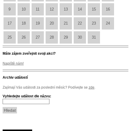
9
10
11
12
13
14
15
16
17
18
19
20
21
22
23
24
25
26
27
28
29
30
31
Máte zájem zveřejnit svoji akci?
Napiště nám!
Archiv událostí
Zajímají Vás události za poslední měsíc? Podívejte se
zde
.
Vyhledejte událost dle názvu: