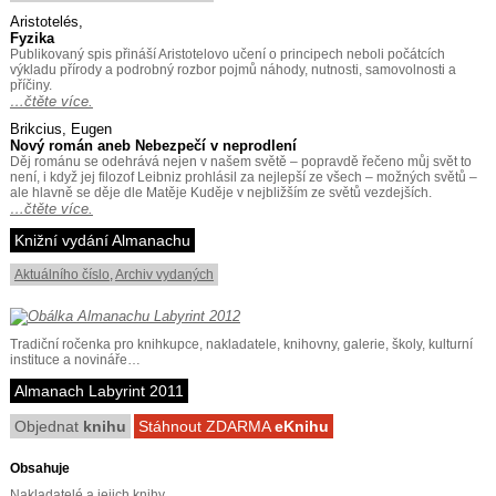
Aristotelés,
Fyzika
Publikovaný spis přináší Aristotelovo učení o principech neboli počátcích
výkladu přírody a podrobný rozbor pojmů náhody, nutnosti, samovolnosti a
příčiny.
…čtěte více.
Brikcius, Eugen
Nový román aneb Nebezpečí v neprodlení
Děj románu se odehrává nejen v našem světě – popravdě řečeno můj svět to
není, i když jej filozof Leibniz prohlásil za nejlepší ze všech – možných světů –
ale hlavně se děje dle Matěje Kuděje v nejbližším ze světů vezdejších.
…čtěte více.
Knižní vydání Almanachu
Aktuálního číslo
,
Archiv vydaných
Tradiční ročenka pro knihkupce, nakladatele, knihovny, galerie, školy, kulturní
instituce a novináře…
Almanach Labyrint 2011
Objednat
knihu
Stáhnout ZDARMA
eKnihu
Obsahuje
Nakladatelé a jejich knihy