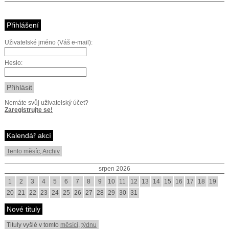
Přihlášení
Uživatelské jméno (Váš e-mail):
Heslo:
Nemáte svůj uživatelský účet?
Zaregistrujte se!
Kalendář akcí
Tento měsíc
,
Archiv
srpen 2026
1
2
3
4
5
6
7
8
9
10
11
12
13
14
15
16
17
18
19
20
21
22
23
24
25
26
27
28
29
30
31
Nové tituly
Tituly vyšlé v tomto
měsíci
,
týdnu