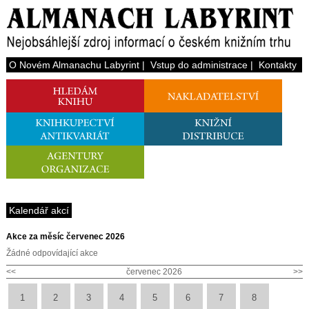
O Novém Almanachu Labyrint
|
Vstup do administrace
|
Kontakty
Kalendář akcí
Akce za měsíc červenec 2026
Žádné odpovídající akce
<<
červenec 2026
>>
1
2
3
4
5
6
7
8