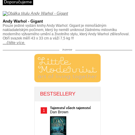
Doporučujeme
Andy Warhol - Gigant
Pouze jediné vydání knihy Andy Warhol: Gigant je mimořádným
nakladatelským počinem, který by neměl uniknout žádnému milovníku
moderního výtvarného umění a životního stylu, který Andy Warhol ztělesňoval.
Obří svazek měří 43 x 33 cm a váží 7,5 kg !!!
…čtěte více.
inzerce