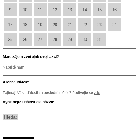
9
10
11
12
13
14
15
16
17
18
19
20
21
22
23
24
25
26
27
28
29
30
31
Máte zájem zveřejnit svoji akci?
Napiště nám!
Archiv událostí
Zajímají Vás události za poslední měsíc? Podívejte se
zde
.
Vyhledejte událost dle názvu: