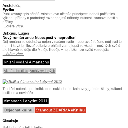
Aristotelés,
Fyzika
Publikovaný spis přináší Aristotelovo učení o principech neboli počátcích
výkladu přírody a podrobný rozbor pojmů náhody, nutnosti, samovolnosti a
příčiny.
…čtěte více.
Brikcius, Eugen
Nový román aneb Nebezpečí v neprodlení
Děj románu se odehrává nejen v našem světě – popravdě řečeno můj svět to
není, i když jej filozof Leibniz prohlásil za nejlepší ze všech – možných světů –
ale hlavně se děje dle Matěje Kuděje v nejbližším ze světů vezdejších.
…čtěte více.
Knižní vydání Almanachu
Aktuálního číslo
,
Archiv vydaných
Tradiční ročenka pro knihkupce, nakladatele, knihovny, galerie, školy, kulturní
instituce a novináře…
Almanach Labyrint 2011
Objednat
knihu
Stáhnout ZDARMA
eKnihu
Obsahuje
Nakladatelé a jejich knihy