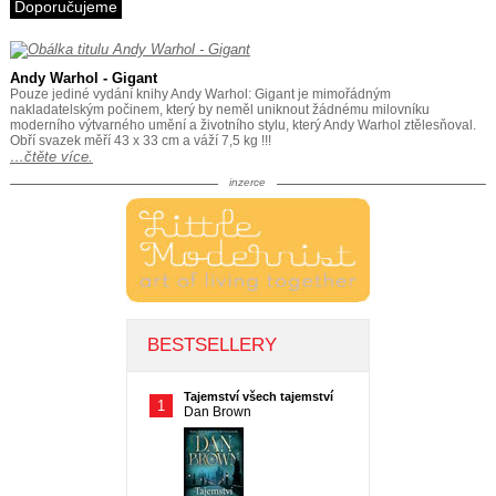
Doporučujeme
Andy Warhol - Gigant
Pouze jediné vydání knihy Andy Warhol: Gigant je mimořádným
nakladatelským počinem, který by neměl uniknout žádnému milovníku
moderního výtvarného umění a životního stylu, který Andy Warhol ztělesňoval.
Obří svazek měří 43 x 33 cm a váží 7,5 kg !!!
…čtěte více.
inzerce