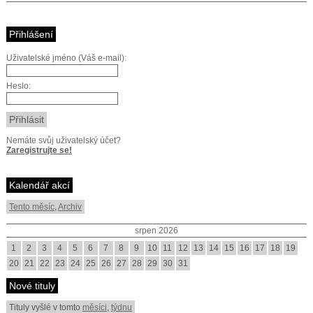
Přihlášení
Uživatelské jméno (Váš e-mail):
Heslo:
Nemáte svůj uživatelský účet?
Zaregistrujte se!
Kalendář akcí
Tento měsíc
,
Archiv
srpen 2026
1
2
3
4
5
6
7
8
9
10
11
12
13
14
15
16
17
18
19
20
21
22
23
24
25
26
27
28
29
30
31
Nové tituly
Tituly vyšlé v tomto
měsíci
,
týdnu