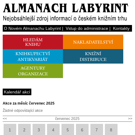
O Novém Almanachu Labyrint
|
Vstup do administrace
|
Kontakty
Kalendář akcí
Akce za měsíc červenec 2025
Žádné odpovídající akce
<<
červenec 2025
>>
1
2
3
4
5
6
7
8