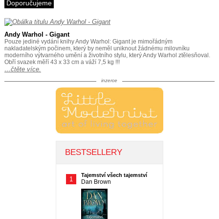
Doporučujeme
Andy Warhol - Gigant
Pouze jediné vydání knihy Andy Warhol: Gigant je mimořádným
nakladatelským počinem, který by neměl uniknout žádnému milovníku
moderního výtvarného umění a životního stylu, který Andy Warhol ztělesňoval.
Obří svazek měří 43 x 33 cm a váží 7,5 kg !!!
…čtěte více.
inzerce