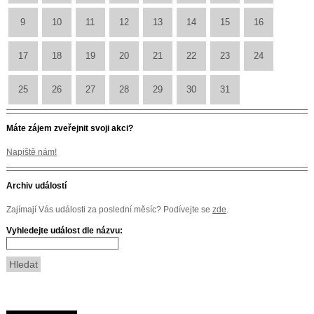
9
10
11
12
13
14
15
16
17
18
19
20
21
22
23
24
25
26
27
28
29
30
31
Máte zájem zveřejnit svoji akci?
Napiště nám!
Archiv událostí
Zajímají Vás události za poslední měsíc? Podívejte se
zde
.
Vyhledejte událost dle názvu: