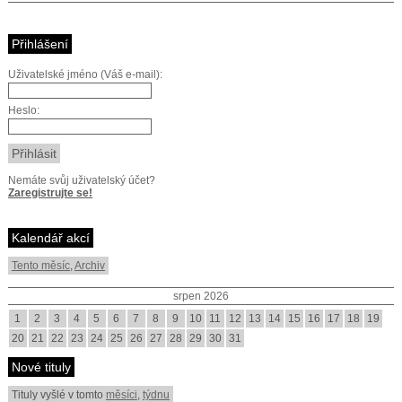
Přihlášení
Uživatelské jméno (Váš e-mail):
Heslo:
Nemáte svůj uživatelský účet?
Zaregistrujte se!
Kalendář akcí
Tento měsíc
,
Archiv
srpen 2026
1
2
3
4
5
6
7
8
9
10
11
12
13
14
15
16
17
18
19
20
21
22
23
24
25
26
27
28
29
30
31
Nové tituly
Tituly vyšlé v tomto
měsíci
,
týdnu