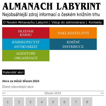
O Novém Almanachu Labyrint
|
Vstup do administrace
|
Kontakty
Kalendář akcí
Akce za měsíc březen 2024
Žádné odpovídající akce
<<
březen 2024
>>
1
2
3
4
5
6
7
8