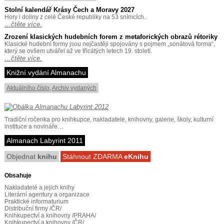
Stolní kalendář Krásy Čech a Moravy 2027
Hory i doliny z celé České republiky na 53 snímcích.
…čtěte více.
Zrození klasických hudebních forem z metaforických obrazů rétoriky
Klasické hudební formy jsou nejčastěji spojovány s pojmem „sonátová forma“,
který se ovšem utvářel až ve třicátých letech 19. století.
…čtěte více.
Knižní vydání Almanachu
Aktuálního číslo
,
Archiv vydaných
Tradiční ročenka pro knihkupce, nakladatele, knihovny, galerie, školy, kulturní
instituce a novináře…
Almanach Labyrint 2011
Objednat
knihu
Stáhnout ZDARMA
eKnihu
Obsahuje
Nakladatelé a jejich knihy
Literární agentury a organizace
Praktické informaturium
Distribuční firmy /ČR/
Knihkupectví a knihovny /PRAHA/
Knihkupectví a knihovny /ČR/