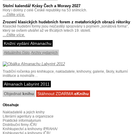
Stolní kalendář Krásy Čech a Moravy 2027
Hory i doliny z celé České republiky na 53 snímcích.
…čtěte více.
Zrození klasických hudebních forem z metaforických obrazů rétoriky
Klasické hudební formy jsou nejčastěji spojovány s pojmem „sonátová forma“,
který se ovšem utvářel až ve třicátých letech 19. století.
…čtěte více.
Knižní vydání Almanachu
Aktuálního číslo
,
Archiv vydaných
Tradiční ročenka pro knihkupce, nakladatele, knihovny, galerie, školy, kulturní
instituce a novináře…
Almanach Labyrint 2011
Objednat
knihu
Stáhnout ZDARMA
eKnihu
Obsahuje
Nakladatelé a jejich knihy
Literární agentury a organizace
Praktické informaturium
Distribuční firmy /ČR/
Knihkupectví a knihovny /PRAHA/
Knihkupectví a knihovny /ČR/