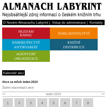
O Novém Almanachu Labyrint
|
Vstup do administrace
|
Kontakty
Kalendář akcí
Akce za měsíc leden 2024
Žádné odpovídající akce
<<
leden 2024
>>
1
2
3
4
5
6
7
8