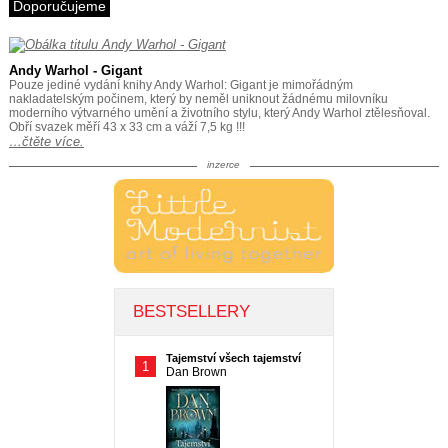
Doporučujeme
Andy Warhol - Gigant
Pouze jediné vydání knihy Andy Warhol: Gigant je mimořádným
nakladatelským počinem, který by neměl uniknout žádnému milovníku
moderního výtvarného umění a životního stylu, který Andy Warhol ztělesňoval.
Obří svazek měří 43 x 33 cm a váží 7,5 kg !!!
…čtěte více.
inzerce