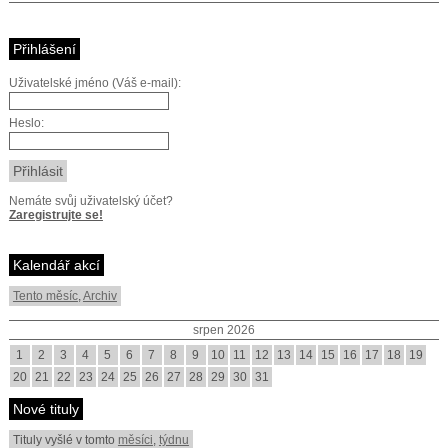
Přihlášení
Uživatelské jméno (Váš e-mail):
Heslo:
Nemáte svůj uživatelský účet?
Zaregistrujte se!
Kalendář akcí
Tento měsíc
,
Archiv
srpen 2026
1
2
3
4
5
6
7
8
9
10
11
12
13
14
15
16
17
18
19
20
21
22
23
24
25
26
27
28
29
30
31
Nové tituly
Tituly vyšlé v tomto
měsíci
,
týdnu