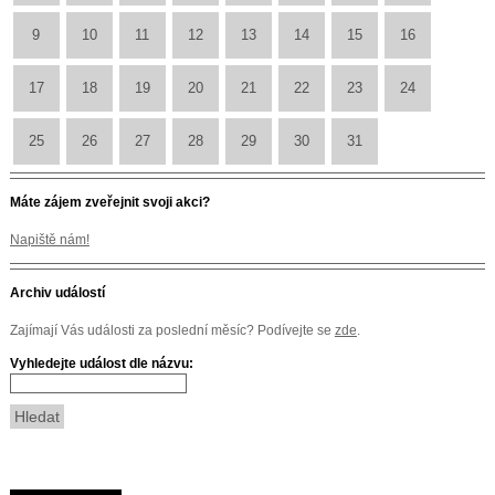
9
10
11
12
13
14
15
16
17
18
19
20
21
22
23
24
25
26
27
28
29
30
31
Máte zájem zveřejnit svoji akci?
Napiště nám!
Archiv událostí
Zajímají Vás události za poslední měsíc? Podívejte se
zde
.
Vyhledejte událost dle názvu: