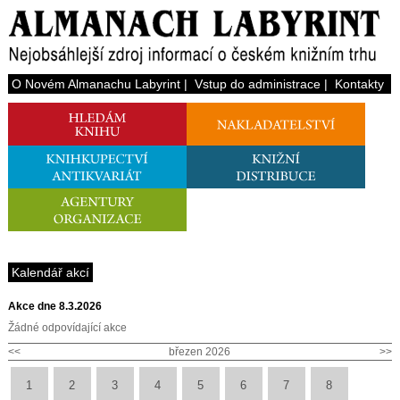
O Novém Almanachu Labyrint
|
Vstup do administrace
|
Kontakty
Kalendář akcí
Akce dne 8.3.2026
Žádné odpovídající akce
<<
březen 2026
>>
1
2
3
4
5
6
7
8