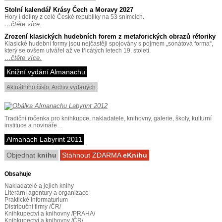
Stolní kalendář Krásy Čech a Moravy 2027
Hory i doliny z celé České republiky na 53 snímcích.
…čtěte více.
Zrození klasických hudebních forem z metaforických obrazů rétoriky
Klasické hudební formy jsou nejčastěji spojovány s pojmem „sonátová forma“,
který se ovšem utvářel až ve třicátých letech 19. století.
…čtěte více.
Knižní vydání Almanachu
Aktuálního číslo
,
Archiv vydaných
Tradiční ročenka pro knihkupce, nakladatele, knihovny, galerie, školy, kulturní
instituce a novináře…
Almanach Labyrint 2011
Objednat
knihu
Stáhnout ZDARMA
eKnihu
Obsahuje
Nakladatelé a jejich knihy
Literární agentury a organizace
Praktické informaturium
Distribuční firmy /ČR/
Knihkupectví a knihovny /PRAHA/
Knihkupectví a knihovny /ČR/