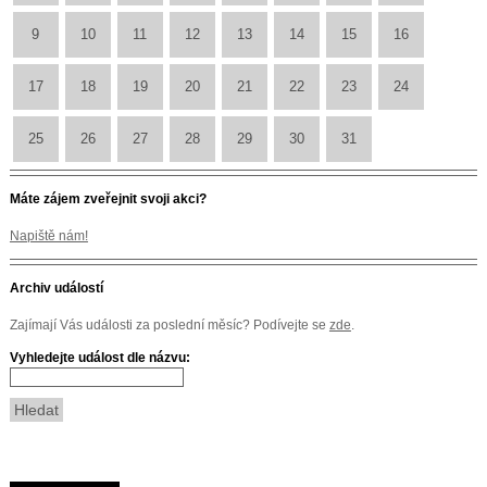
9
10
11
12
13
14
15
16
17
18
19
20
21
22
23
24
25
26
27
28
29
30
31
Máte zájem zveřejnit svoji akci?
Napiště nám!
Archiv událostí
Zajímají Vás události za poslední měsíc? Podívejte se
zde
.
Vyhledejte událost dle názvu: