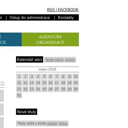
RSS
|
FACEBOOK
t
|
Vstup do administrace
|
Kontakty
Kalendář akcí
Tento měsíc
,
Archiv
srpen 2026
1
2
3
4
5
6
7
8
9
10
11
12
13
14
15
16
17
18
19
20
>>
21
22
23
24
25
26
27
28
29
30
31
Nové tituly
Tituly vyšlé v tomto
měsíci
,
týdnu