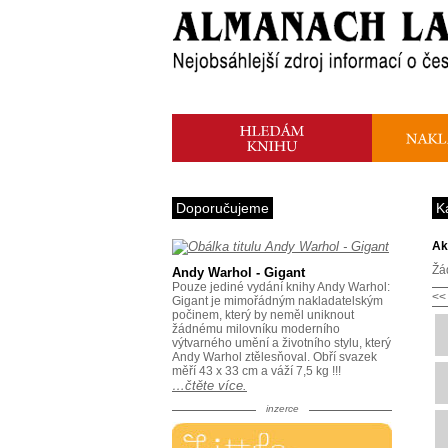
Doporučujeme
K
Ak
Žá
Andy Warhol - Gigant
Pouze jediné vydání knihy Andy Warhol:
<<
Gigant je mimořádným nakladatelským
počinem, který by neměl uniknout
žádnému milovníku moderního
výtvarného umění a životního stylu, který
Andy Warhol ztělesňoval. Obří svazek
měří 43 x 33 cm a váží 7,5 kg !!!
…čtěte více.
inzerce