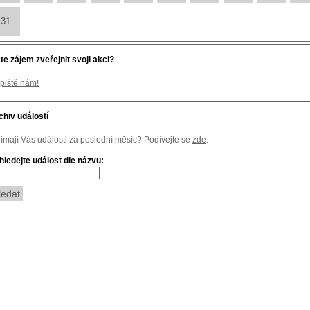
31
te zájem zveřejnit svoji akci?
piště nám!
chiv událostí
jímají Vás události za poslední měsíc? Podívejte se
zde
.
hledejte událost dle názvu: