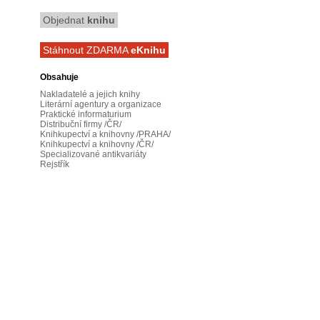
Objednat
knihu
Stáhnout ZDARMA
eKnihu
Obsahuje
Nakladatelé a jejich knihy
Literární agentury a organizace
Praktické informaturium
Distribuční firmy /ČR/
Knihkupectví a knihovny /PRAHA/
Knihkupectví a knihovny /ČR/
Specializované antikvariáty
Rejstřík