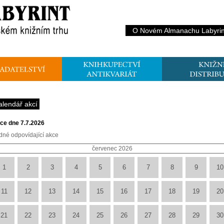
O Novém Almanachu Labyrin
alendář akcí
ce dne 7.7.2026
dné odpovídající akce
červenec 2026
1
2
3
4
5
6
7
8
9
10
11
12
13
14
15
16
17
18
19
20
21
22
23
24
25
26
27
28
29
30