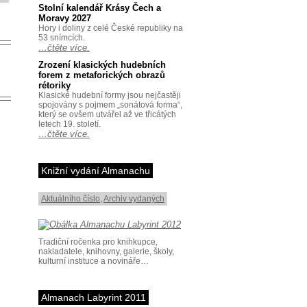
Stolní kalendář Krásy Čech a
Moravy 2027
Hory i doliny z celé České republiky na
53 snímcích.
…čtěte více.
Zrození klasických hudebních
forem z metaforických obrazů
rétoriky
Klasické hudební formy jsou nejčastěji
spojovány s pojmem „sonátová forma“,
který se ovšem utvářel až ve třicátých
letech 19. století.
…čtěte více.
Knižní vydání Almanachu
Aktuálního číslo
,
Archiv vydaných
Tradiční ročenka pro knihkupce,
nakladatele, knihovny, galerie, školy,
kulturní instituce a novináře…
Almanach Labyrint 2011