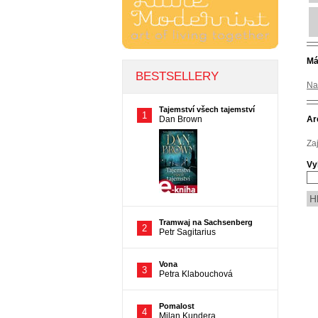
Má
Na
Ar
Za
Vy