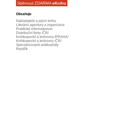
Stáhnout ZDARMA
eKnihu
Obsahuje
Nakladatelé a jejich knihy
Literární agentury a organizace
Praktické informaturium
Distribuční firmy /ČR/
Knihkupectví a knihovny /PRAHA/
Knihkupectví a knihovny /ČR/
Specializované antikvariáty
Rejstřík