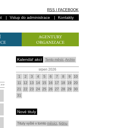
RSS
|
FACEBOOK
t
|
Vstup do administrace
|
Kontakty
Kalendář akcí
Tento měsíc
,
Archiv
srpen 2026
1
2
3
4
5
6
7
8
9
10
11
12
13
14
15
16
17
18
19
20
>>
21
22
23
24
25
26
27
28
29
30
31
Nové tituly
Tituly vyšlé v tomto
měsíci
,
týdnu