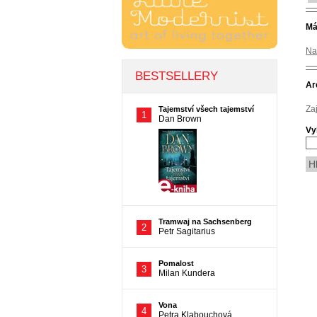
Má
Na
Ar
Za
Vy