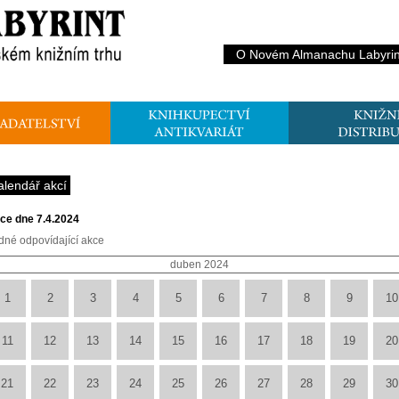
O Novém Almanachu Labyrin
alendář akcí
ce dne 7.4.2024
dné odpovídající akce
duben 2024
1
2
3
4
5
6
7
8
9
10
11
12
13
14
15
16
17
18
19
20
21
22
23
24
25
26
27
28
29
30