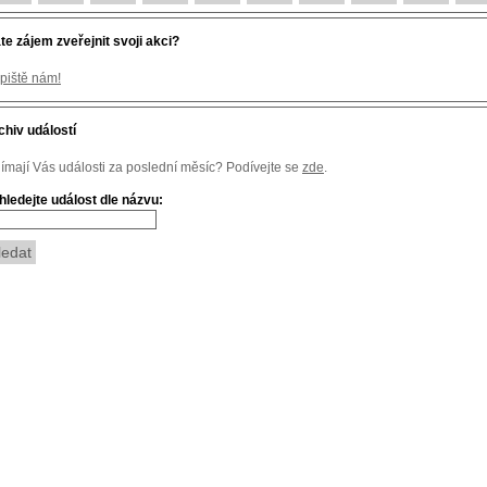
te zájem zveřejnit svoji akci?
piště nám!
chiv událostí
jímají Vás události za poslední měsíc? Podívejte se
zde
.
hledejte událost dle názvu: