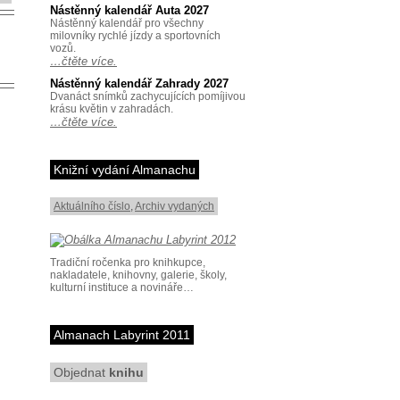
Nástěnný kalendář Auta 2027
Nástěnný kalendář pro všechny
milovníky rychlé jízdy a sportovních
vozů.
…čtěte více.
Nástěnný kalendář Zahrady 2027
Dvanáct snímků zachycujících pomíjivou
krásu květin v zahradách.
…čtěte více.
Knižní vydání Almanachu
Aktuálního číslo
,
Archiv vydaných
Tradiční ročenka pro knihkupce,
nakladatele, knihovny, galerie, školy,
kulturní instituce a novináře…
Almanach Labyrint 2011
Objednat
knihu