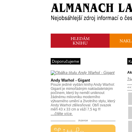
Doporučujeme
K
Ak
Žá
Andy Warhol - Gigant
Pouze jediné vydání knihy Andy Warhol:
<<
Gigant je mimořádným nakladatelským
počinem, který by neměl uniknout
žádnému milovníku moderního
výtvarného umění a životního stylu, který
Andy Warhol ztělesňoval. Obří svazek
měří 43 x 33 cm a váží 7,5 kg !!!
…čtěte více.
inzerce