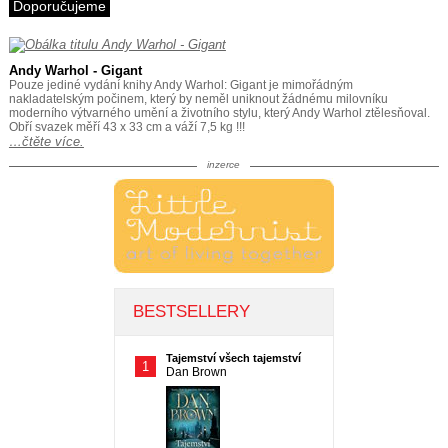
Doporučujeme
Andy Warhol - Gigant
Pouze jediné vydání knihy Andy Warhol: Gigant je mimořádným
nakladatelským počinem, který by neměl uniknout žádnému milovníku
moderního výtvarného umění a životního stylu, který Andy Warhol ztělesňoval.
Obří svazek měří 43 x 33 cm a váží 7,5 kg !!!
…čtěte více.
inzerce