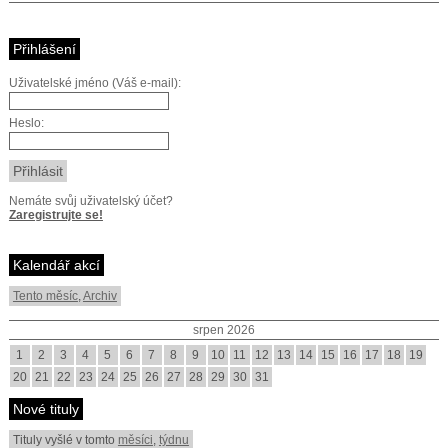
Přihlášení
Uživatelské jméno (Váš e-mail):
Heslo:
Nemáte svůj uživatelský účet?
Zaregistrujte se!
Kalendář akcí
Tento měsíc
,
Archiv
srpen 2026
1
2
3
4
5
6
7
8
9
10
11
12
13
14
15
16
17
18
19
20
21
22
23
24
25
26
27
28
29
30
31
Nové tituly
Tituly vyšlé v tomto
měsíci
,
týdnu