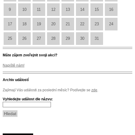
9
10
11
12
13
14
15
16
17
18
19
20
21
22
23
24
25
26
27
28
29
30
31
Máte zájem zveřejnit svoji akci?
Napiště nám!
Archiv událostí
Zajímají Vás události za poslední měsíc? Podívejte se
zde
.
Vyhledejte událost dle názvu: