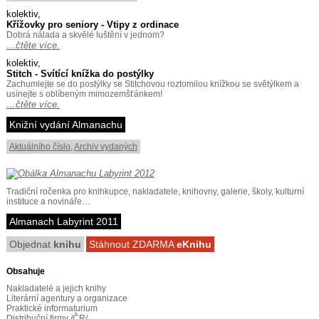
kolektiv,
Křížovky pro seniory - Vtipy z ordinace
Dobrá nálada a skvělé luštění v jednom?
…čtěte více.
kolektiv,
Stitch - Svítící knížka do postýlky
Zachumlejte se do postýlky se Stitchovou roztomilou knížkou se světýlkem a
usínejte s oblíbeným mimozemšťánkem!
…čtěte více.
Knižní vydání Almanachu
Aktuálního číslo
,
Archiv vydaných
Tradiční ročenka pro knihkupce, nakladatele, knihovny, galerie, školy, kulturní
instituce a novináře…
Almanach Labyrint 2011
Objednat
knihu
Stáhnout ZDARMA
eKnihu
Obsahuje
Nakladatelé a jejich knihy
Literární agentury a organizace
Praktické informaturium
Distribuční firmy /ČR/