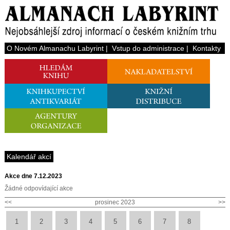
O Novém Almanachu Labyrint
|
Vstup do administrace
|
Kontakty
Kalendář akcí
Akce dne 7.12.2023
Žádné odpovídající akce
<<
prosinec 2023
>>
1
2
3
4
5
6
7
8