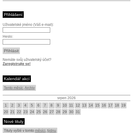
Přihlášení
Uživatelské jméno (Váš e-mail):
Heslo:
Nemáte svůj uživatelský účet?
Zaregistrujte se!
Kalendář akcí
Tento měsíc
,
Archiv
srpen 2026
1
2
3
4
5
6
7
8
9
10
11
12
13
14
15
16
17
18
19
20
21
22
23
24
25
26
27
28
29
30
31
Nové tituly
Tituly vyšlé v tomto
měsíci
,
týdnu