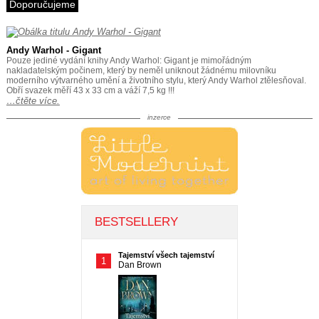
Doporučujeme
Andy Warhol - Gigant
Pouze jediné vydání knihy Andy Warhol: Gigant je mimořádným
nakladatelským počinem, který by neměl uniknout žádnému milovníku
moderního výtvarného umění a životního stylu, který Andy Warhol ztělesňoval.
Obří svazek měří 43 x 33 cm a váží 7,5 kg !!!
…čtěte více.
inzerce