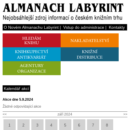
O Novém Almanachu Labyrint
|
Vstup do administrace
|
Kontakty
Kalendář akcí
Akce dne 5.9.2024
Žádné odpovídající akce
<<
září 2024
>>
1
2
3
4
5
6
7
8