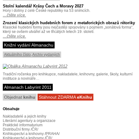
Stolní kalendář Krásy Čech a Moravy 2027
Hory i doliny z celé České republiky na 53 snímcích.
…čtěte více.
Zrození klasických hudebních forem z metaforických obrazů rétoriky
Klasické hudební formy jsou nejčastěji spojovány s pojmem „sonátová forma“,
který se ovšem utvářel až ve třicátých letech 19. století.
…čtěte více.
Knižní vydání Almanachu
Aktuálního číslo
,
Archiv vydaných
Tradiční ročenka pro knihkupce, nakladatele, knihovny, galerie, školy, kulturní
instituce a novináře…
Almanach Labyrint 2011
Objednat
knihu
Stáhnout ZDARMA
eKnihu
Obsahuje
Nakladatelé a jejich knihy
Literární agentury a organizace
Praktické informaturium
Distribuční firmy /ČR/
Knihkupectví a knihovny /PRAHA/
Knihkupectví a knihovny /ČR/