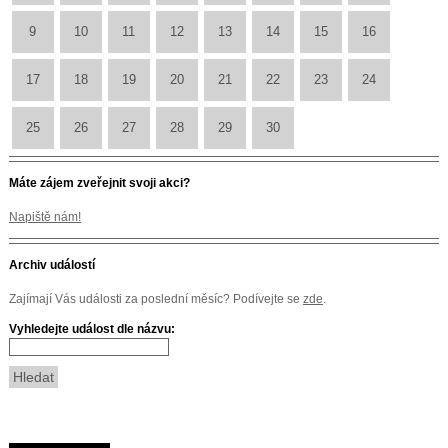
9
10
11
12
13
14
15
16
17
18
19
20
21
22
23
24
25
26
27
28
29
30
Máte zájem zveřejnit svoji akci?
Napiště nám!
Archiv událostí
Zajímají Vás události za poslední měsíc? Podívejte se
zde
.
Vyhledejte událost dle názvu: