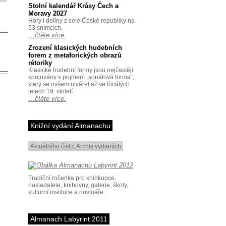
Stolní kalendář Krásy Čech a
Moravy 2027
Hory i doliny z celé České republiky na
53 snímcích.
…čtěte více.
Zrození klasických hudebních
forem z metaforických obrazů
rétoriky
Klasické hudební formy jsou nejčastěji
spojovány s pojmem „sonátová forma“,
který se ovšem utvářel až ve třicátých
letech 19. století.
…čtěte více.
Knižní vydání Almanachu
Aktuálního číslo
,
Archiv vydaných
Tradiční ročenka pro knihkupce,
nakladatele, knihovny, galerie, školy,
kulturní instituce a novináře…
Almanach Labyrint 2011