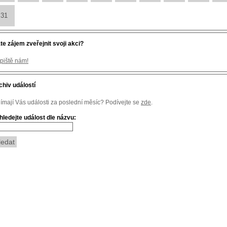
31
te zájem zveřejnit svoji akci?
piště nám!
chiv událostí
jímají Vás události za poslední měsíc? Podívejte se
zde
.
hledejte událost dle názvu: