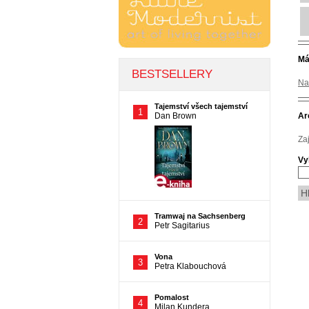
Má
Na
Ar
Za
Vy