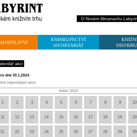
O Novém Almanachu Labyrin
alendář akcí
ce dne 30.1.2024
dné odpovídající akce
leden 2024
1
2
3
4
5
6
7
8
9
10
11
12
13
14
15
16
17
18
19
20
21
22
23
24
25
26
27
28
29
30