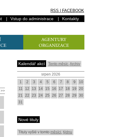
RSS
|
FACEBOOK
t
|
Vstup do administrace
|
Kontakty
Kalendář akcí
Tento měsíc
,
Archiv
srpen 2026
1
2
3
4
5
6
7
8
9
10
11
12
13
14
15
16
17
18
19
20
>>
21
22
23
24
25
26
27
28
29
30
31
Nové tituly
Tituly vyšlé v tomto
měsíci
,
týdnu