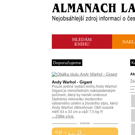
Doporučujeme
K
Ak
Žá
Andy Warhol - Gigant
Pouze jediné vydání knihy Andy Warhol:
<<
Gigant je mimořádným nakladatelským
počinem, který by neměl uniknout
žádnému milovníku moderního
výtvarného umění a životního stylu, který
Andy Warhol ztělesňoval. Obří svazek
měří 43 x 33 cm a váží 7,5 kg !!!
…čtěte více.
inzerce