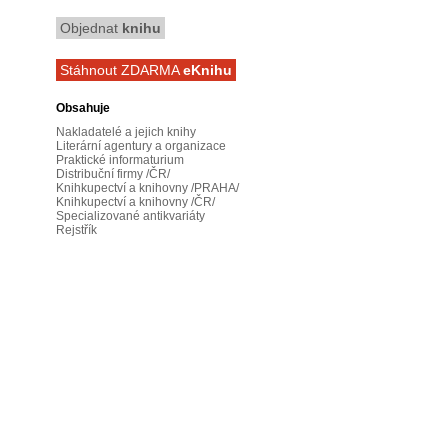
Objednat
knihu
Stáhnout ZDARMA
eKnihu
Obsahuje
Nakladatelé a jejich knihy
Literární agentury a organizace
Praktické informaturium
Distribuční firmy /ČR/
Knihkupectví a knihovny /PRAHA/
Knihkupectví a knihovny /ČR/
Specializované antikvariáty
Rejstřík