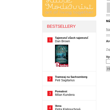
Má
Na
Ar
Za
Vy