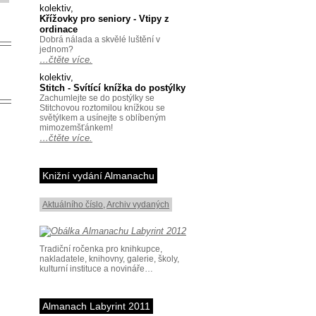
kolektiv,
Křížovky pro seniory - Vtipy z
ordinace
Dobrá nálada a skvělé luštění v
jednom?
…čtěte více.
kolektiv,
Stitch - Svítící knížka do postýlky
Zachumlejte se do postýlky se
Stitchovou roztomilou knížkou se
světýlkem a usínejte s oblíbeným
mimozemšťánkem!
…čtěte více.
Knižní vydání Almanachu
Aktuálního číslo
,
Archiv vydaných
Tradiční ročenka pro knihkupce,
nakladatele, knihovny, galerie, školy,
kulturní instituce a novináře…
Almanach Labyrint 2011