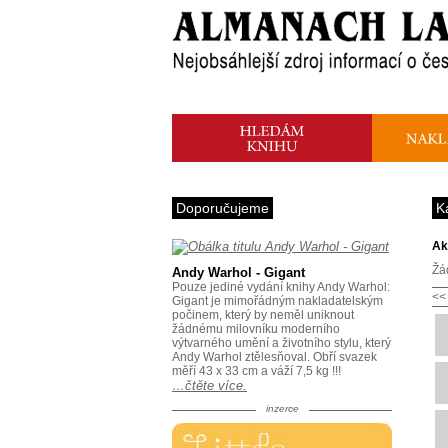
Doporučujeme
K
Ak
Žá
Andy Warhol - Gigant
Pouze jediné vydání knihy Andy Warhol:
<<
Gigant je mimořádným nakladatelským
počinem, který by neměl uniknout
žádnému milovníku moderního
výtvarného umění a životního stylu, který
Andy Warhol ztělesňoval. Obří svazek
měří 43 x 33 cm a váží 7,5 kg !!!
…čtěte více.
inzerce