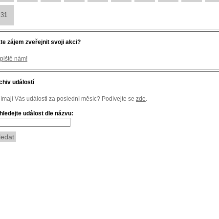
31
te zájem zveřejnit svoji akci?
piště nám!
chiv událostí
jímají Vás události za poslední měsíc? Podívejte se
zde
.
hledejte událost dle názvu: