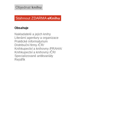
Objednat
knihu
Stáhnout ZDARMA
eKnihu
Obsahuje
Nakladatelé a jejich knihy
Literární agentury a organizace
Praktické informaturium
Distribuční firmy /ČR/
Knihkupectví a knihovny /PRAHA/
Knihkupectví a knihovny /ČR/
Specializované antikvariáty
Rejstřík