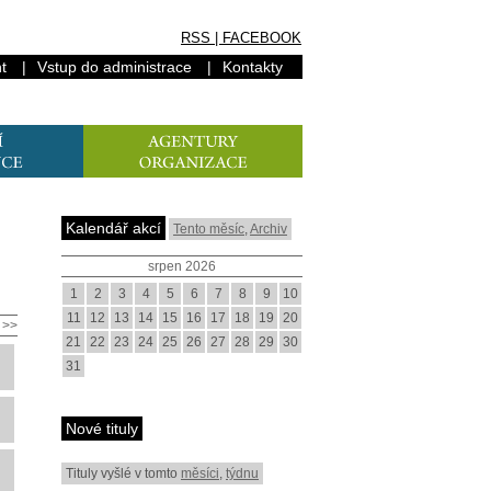
RSS
|
FACEBOOK
t
|
Vstup do administrace
|
Kontakty
Kalendář akcí
Tento měsíc
,
Archiv
srpen 2026
1
2
3
4
5
6
7
8
9
10
11
12
13
14
15
16
17
18
19
20
>>
21
22
23
24
25
26
27
28
29
30
31
Nové tituly
Tituly vyšlé v tomto
měsíci
,
týdnu