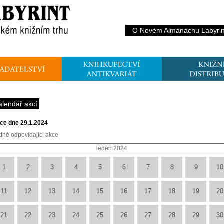
O Novém Almanachu Labyrin
alendář akcí
ce dne 29.1.2024
dné odpovídající akce
leden 2024
1
2
3
4
5
6
7
8
9
10
11
12
13
14
15
16
17
18
19
20
21
22
23
24
25
26
27
28
29
30