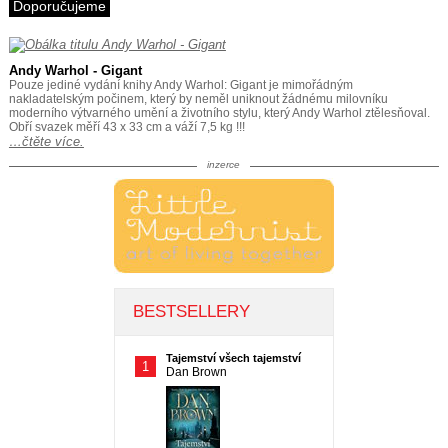
Doporučujeme
Andy Warhol - Gigant
Pouze jediné vydání knihy Andy Warhol: Gigant je mimořádným
nakladatelským počinem, který by neměl uniknout žádnému milovníku
moderního výtvarného umění a životního stylu, který Andy Warhol ztělesňoval.
Obří svazek měří 43 x 33 cm a váží 7,5 kg !!!
…čtěte více.
inzerce