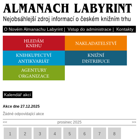
O Novém Almanachu Labyrint
|
Vstup do administrace
|
Kontakty
Kalendář akcí
Akce dne 27.12.2025
Žádné odpovídající akce
<<
prosinec 2025
>>
1
2
3
4
5
6
7
8