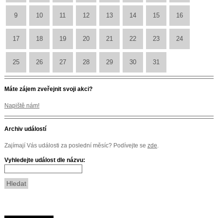
9
10
11
12
13
14
15
16
17
18
19
20
21
22
23
24
25
26
27
28
29
30
31
Máte zájem zveřejnit svoji akci?
Napiště nám!
Archiv událostí
Zajímají Vás události za poslední měsíc? Podívejte se
zde
.
Vyhledejte událost dle názvu: