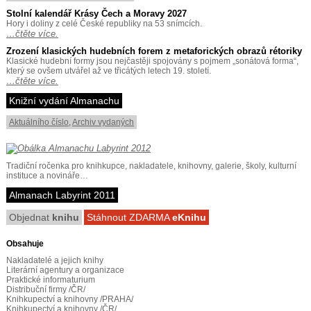
Stolní kalendář Krásy Čech a Moravy 2027
Hory i doliny z celé České republiky na 53 snímcích.
…čtěte více.
Zrození klasických hudebních forem z metaforických obrazů rétoriky
Klasické hudební formy jsou nejčastěji spojovány s pojmem „sonátová forma“,
který se ovšem utvářel až ve třicátých letech 19. století.
…čtěte více.
Knižní vydání Almanachu
Aktuálního číslo
,
Archiv vydaných
Tradiční ročenka pro knihkupce, nakladatele, knihovny, galerie, školy, kulturní
instituce a novináře…
Almanach Labyrint 2011
Objednat
knihu
Stáhnout ZDARMA
eKnihu
Obsahuje
Nakladatelé a jejich knihy
Literární agentury a organizace
Praktické informaturium
Distribuční firmy /ČR/
Knihkupectví a knihovny /PRAHA/
Knihkupectví a knihovny /ČR/