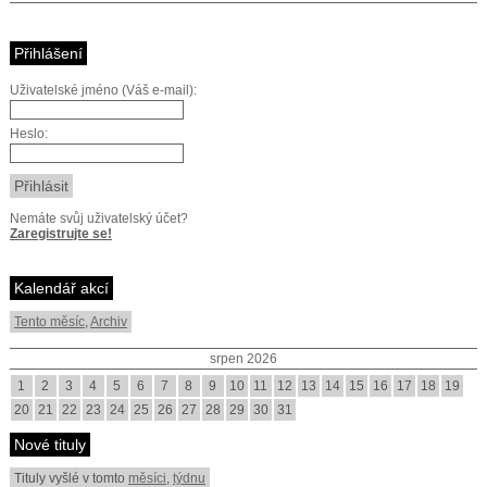
Přihlášení
Uživatelské jméno (Váš e-mail):
Heslo:
Nemáte svůj uživatelský účet?
Zaregistrujte se!
Kalendář akcí
Tento měsíc
,
Archiv
srpen 2026
1
2
3
4
5
6
7
8
9
10
11
12
13
14
15
16
17
18
19
20
21
22
23
24
25
26
27
28
29
30
31
Nové tituly
Tituly vyšlé v tomto
měsíci
,
týdnu