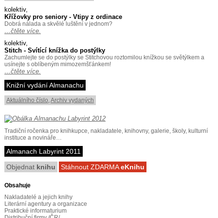
kolektiv,
Křížovky pro seniory - Vtipy z ordinace
Dobrá nálada a skvělé luštění v jednom?
…čtěte více.
kolektiv,
Stitch - Svítící knížka do postýlky
Zachumlejte se do postýlky se Stitchovou roztomilou knížkou se světýlkem a
usínejte s oblíbeným mimozemšťánkem!
…čtěte více.
Knižní vydání Almanachu
Aktuálního číslo
,
Archiv vydaných
Tradiční ročenka pro knihkupce, nakladatele, knihovny, galerie, školy, kulturní
instituce a novináře…
Almanach Labyrint 2011
Objednat
knihu
Stáhnout ZDARMA
eKnihu
Obsahuje
Nakladatelé a jejich knihy
Literární agentury a organizace
Praktické informaturium
Distribuční firmy /ČR/