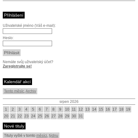
Přihlášení
Uživatelské jméno (Váš e-mail):
Heslo:
Nemáte svůj uživatelský účet?
Zaregistrujte se!
Kalendář akcí
Tento měsíc
,
Archiv
srpen 2026
1
2
3
4
5
6
7
8
9
10
11
12
13
14
15
16
17
18
19
20
21
22
23
24
25
26
27
28
29
30
31
Nové tituly
Tituly vyšlé v tomto
měsíci
,
týdnu