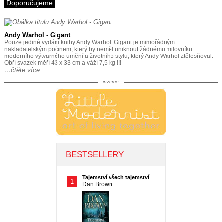
Doporučujeme
Andy Warhol - Gigant
Pouze jediné vydání knihy Andy Warhol: Gigant je mimořádným
nakladatelským počinem, který by neměl uniknout žádnému milovníku
moderního výtvarného umění a životního stylu, který Andy Warhol ztělesňoval.
Obří svazek měří 43 x 33 cm a váží 7,5 kg !!!
…čtěte více.
inzerce