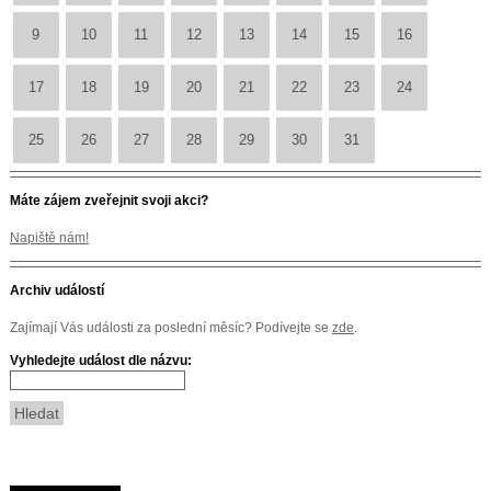
9
10
11
12
13
14
15
16
17
18
19
20
21
22
23
24
25
26
27
28
29
30
31
Máte zájem zveřejnit svoji akci?
Napiště nám!
Archiv událostí
Zajímají Vás události za poslední měsíc? Podívejte se
zde
.
Vyhledejte událost dle názvu: