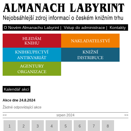
O Novém Almanachu Labyrint
|
Vstup do administrace
|
Kontakty
Kalendář akcí
Akce dne 24.8.2024
Žádné odpovídající akce
<<
srpen 2024
>>
1
2
3
4
5
6
7
8