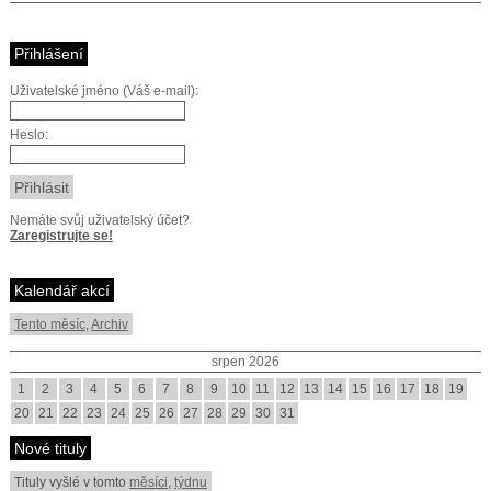
Přihlášení
Uživatelské jméno (Váš e-mail):
Heslo:
Nemáte svůj uživatelský účet?
Zaregistrujte se!
Kalendář akcí
Tento měsíc
,
Archiv
srpen 2026
1
2
3
4
5
6
7
8
9
10
11
12
13
14
15
16
17
18
19
20
21
22
23
24
25
26
27
28
29
30
31
Nové tituly
Tituly vyšlé v tomto
měsíci
,
týdnu