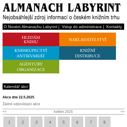
O Novém Almanachu Labyrint
|
Vstup do administrace
|
Kontakty
Kalendář akcí
Akce dne 22.5.2025
Žádné odpovídající akce
<<
květen 2025
>>
1
2
3
4
5
6
7
8