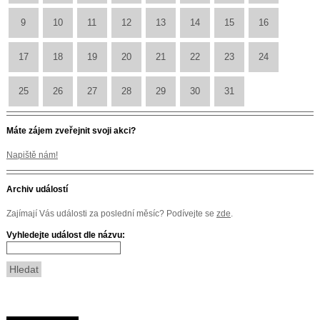
9
10
11
12
13
14
15
16
17
18
19
20
21
22
23
24
25
26
27
28
29
30
31
Máte zájem zveřejnit svoji akci?
Napiště nám!
Archiv událostí
Zajímají Vás události za poslední měsíc? Podívejte se
zde
.
Vyhledejte událost dle názvu: