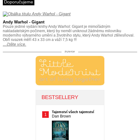
Doporučujeme
Andy Warhol - Gigant
Pouze jediné vydání knihy Andy Warhol: Gigant je mimořádným
nakladatelským počinem, který by neměl uniknout žádnému milovníku
moderního výtvarného umění a životního stylu, který Andy Warhol ztělesňoval.
Obří svazek měří 43 x 33 cm a váží 7,5 kg !!!
…čtěte více.
inzerce