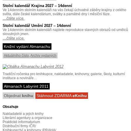
Stolní kalendář Krajina 2027 – 14denní
Ve 14denním stolním kalendáři na vás čekají úchvatné záběry krajiny z celého
světa, dále české kalendárium, svátky a památné dny i měsíční fáze.
…čtěte více.
Stolní kalendář Umění 2027 – 14denní
Ve 14denním stolním kalendáři najdete reprodukce slavných obrazů od umělců
slovutných jmen.
…čtěte více.
Knižní vydání Almanachu
Aktuálního číslo
,
Archiv vydaných
Tradiční ročenka pro knihkupce, nakladatele, knihovny, galerie, školy, kulturní
instituce a novináře…
Almanach Labyrint 2011
Objednat
knihu
Stáhnout ZDARMA
eKnihu
Obsahuje
Nakladatelé a jejich knihy
Literární agentury a organizace
Praktické informaturium
Distribuční firmy /ČR/
Knihkupectví a knihovny /PRAHA/