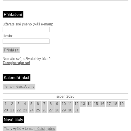
Přihlášení
Uživatelské jméno (Váš e-mail):
Heslo:
Nemáte svůj uživatelský účet?
Zaregistrujte se!
Kalendář akcí
Tento měsíc
,
Archiv
srpen 2026
1
2
3
4
5
6
7
8
9
10
11
12
13
14
15
16
17
18
19
20
21
22
23
24
25
26
27
28
29
30
31
Nové tituly
Tituly vyšlé v tomto
měsíci
,
týdnu