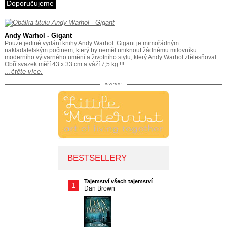
Doporučujeme
Andy Warhol - Gigant
Pouze jediné vydání knihy Andy Warhol: Gigant je mimořádným
nakladatelským počinem, který by neměl uniknout žádnému milovníku
moderního výtvarného umění a životního stylu, který Andy Warhol ztělesňoval.
Obří svazek měří 43 x 33 cm a váží 7,5 kg !!!
…čtěte více.
inzerce