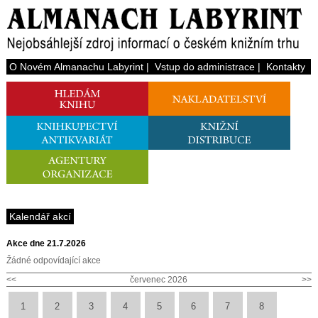
O Novém Almanachu Labyrint
|
Vstup do administrace
|
Kontakty
Kalendář akcí
Akce dne 21.7.2026
Žádné odpovídající akce
<<
červenec 2026
>>
1
2
3
4
5
6
7
8