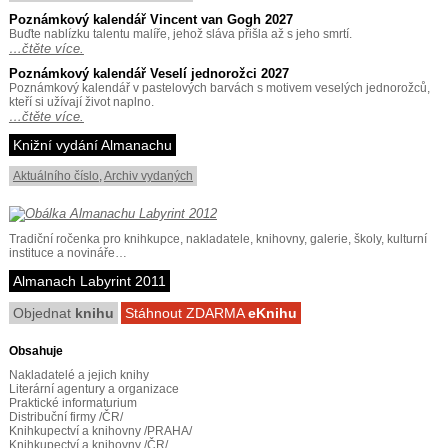
Poznámkový kalendář Vincent van Gogh 2027
Buďte nablízku talentu malíře, jehož sláva přišla až s jeho smrtí.
…čtěte více.
Poznámkový kalendář Veselí jednorožci 2027
Poznámkový kalendář v pastelových barvách s motivem veselých jednorožců,
kteří si užívají život naplno.
…čtěte více.
Knižní vydání Almanachu
Aktuálního číslo
,
Archiv vydaných
Tradiční ročenka pro knihkupce, nakladatele, knihovny, galerie, školy, kulturní
instituce a novináře…
Almanach Labyrint 2011
Objednat
knihu
Stáhnout ZDARMA
eKnihu
Obsahuje
Nakladatelé a jejich knihy
Literární agentury a organizace
Praktické informaturium
Distribuční firmy /ČR/
Knihkupectví a knihovny /PRAHA/
Knihkupectví a knihovny /ČR/