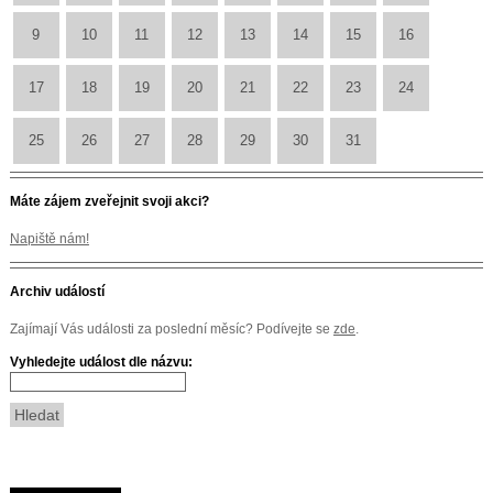
9
10
11
12
13
14
15
16
17
18
19
20
21
22
23
24
25
26
27
28
29
30
31
Máte zájem zveřejnit svoji akci?
Napiště nám!
Archiv událostí
Zajímají Vás události za poslední měsíc? Podívejte se
zde
.
Vyhledejte událost dle názvu: