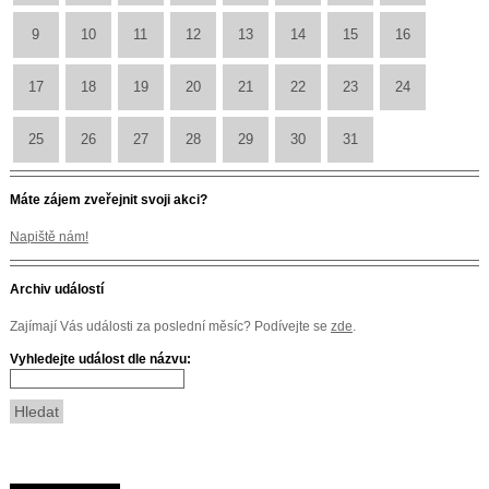
9
10
11
12
13
14
15
16
17
18
19
20
21
22
23
24
25
26
27
28
29
30
31
Máte zájem zveřejnit svoji akci?
Napiště nám!
Archiv událostí
Zajímají Vás události za poslední měsíc? Podívejte se
zde
.
Vyhledejte událost dle názvu: