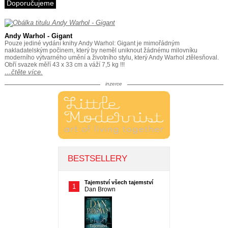
Doporučujeme
Andy Warhol - Gigant
Pouze jediné vydání knihy Andy Warhol: Gigant je mimořádným
nakladatelským počinem, který by neměl uniknout žádnému milovníku
moderního výtvarného umění a životního stylu, který Andy Warhol ztělesňoval.
Obří svazek měří 43 x 33 cm a váží 7,5 kg !!!
…čtěte více.
inzerce