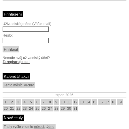
Přihlášení
Uživatelské jméno (Váš e-mail):
Heslo:
Nemáte svůj uživatelský účet?
Zaregistrujte se!
Kalendář akcí
Tento měsíc
,
Archiv
srpen 2026
1
2
3
4
5
6
7
8
9
10
11
12
13
14
15
16
17
18
19
20
21
22
23
24
25
26
27
28
29
30
31
Nové tituly
Tituly vyšlé v tomto
měsíci
,
týdnu