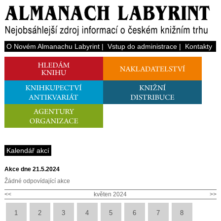
O Novém Almanachu Labyrint
|
Vstup do administrace
|
Kontakty
Kalendář akcí
Akce dne 21.5.2024
Žádné odpovídající akce
<<
květen 2024
>>
1
2
3
4
5
6
7
8