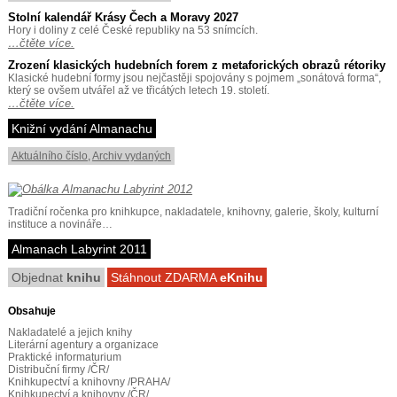
Stolní kalendář Krásy Čech a Moravy 2027
Hory i doliny z celé České republiky na 53 snímcích.
…čtěte více.
Zrození klasických hudebních forem z metaforických obrazů rétoriky
Klasické hudební formy jsou nejčastěji spojovány s pojmem „sonátová forma“,
který se ovšem utvářel až ve třicátých letech 19. století.
…čtěte více.
Knižní vydání Almanachu
Aktuálního číslo
,
Archiv vydaných
Tradiční ročenka pro knihkupce, nakladatele, knihovny, galerie, školy, kulturní
instituce a novináře…
Almanach Labyrint 2011
Objednat
knihu
Stáhnout ZDARMA
eKnihu
Obsahuje
Nakladatelé a jejich knihy
Literární agentury a organizace
Praktické informaturium
Distribuční firmy /ČR/
Knihkupectví a knihovny /PRAHA/
Knihkupectví a knihovny /ČR/